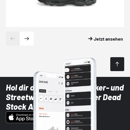
Jetzt ansehen
Hol dir die neuesten Sneaker- und
Streetwear-Brands mit der Dead
Stock App