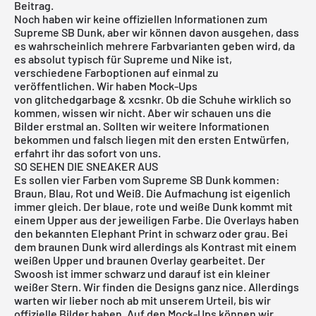
Beitrag.
Noch haben wir keine offiziellen Informationen zum
Supreme SB Dunk, aber wir können davon ausgehen, dass
es wahrscheinlich mehrere Farbvarianten geben wird, da
es absolut typisch für Supreme und Nike ist,
verschiedene Farboptionen auf einmal zu
veröffentlichen. Wir haben Mock-Ups
von
glitchedgarbage
&
xcsnkr
. Ob die Schuhe wirklich so
kommen, wissen wir nicht. Aber wir schauen uns die
Bilder erstmal an. Sollten wir weitere Informationen
bekommen und falsch liegen mit den ersten Entwürfen,
erfahrt ihr das sofort von uns.
SO SEHEN DIE SNEAKER AUS
Es sollen vier Farben vom Supreme SB Dunk kommen:
Braun, Blau, Rot und Weiß. Die Aufmachung ist eigenlich
immer gleich. Der blaue, rote und weiße Dunk kommt mit
einem Upper aus der jeweiligen Farbe. Die Overlays haben
den bekannten Elephant Print in schwarz oder grau. Bei
dem braunen Dunk wird allerdings als Kontrast mit einem
weißen Upper und braunen Overlay gearbeitet. Der
Swoosh ist immer schwarz und darauf ist ein kleiner
weißer Stern. Wir finden die Designs ganz nice. Allerdings
warten wir lieber noch ab mit unserem Urteil, bis wir
offizielle Bilder haben. Auf den Mock-Ups können wir