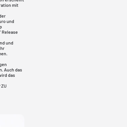
ation mit
der
Euro und
op
" Release
und und
ehr
men.
igen
n. Auch das
wird das
 ZU