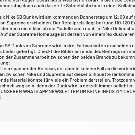
onnerstag dann auch das erste Sahnehäubchen in einer Kollabor
 x Nike SB Dunk wird am kommenden Donnerstag um 12:00 auf 
von
Supreme
erscheinen. Der Retailpreis liegt bei rund 110-120 
leider noch nicht klar, ob die Modelle auch noch im Nike Onlinesh
 Auf der Supreme Homepage ist derzeit von einem "exklusiveren
ke SB Dunk von
Supreme
wird in drei Farbvarianten erscheinen 
s Leder gefertigt. Checkt die Bilder am ende des Beitrags um m
on der Zusammenarbeit zwischen den beiden Brands zu bekom
nung:
ll ein spannender Release, der aber in keinem Fall an die vorher
n zwischen Nike und Supreme auf dieser Silhouette rankomme
ende Material könnte für viele ein Problem darstellen. Trotzdem 
 schnell weg sein, denn der Dunk wird ja derzeit immer beliebter.
UNSEREN WHATS APP NEWSLETTER UM KEINE INFOS ZIM DROP
!