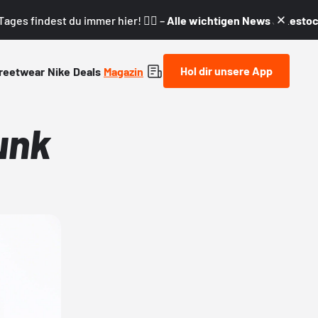
ages findest du immer hier! 👇🏼 –
Alle wichtigen News & Restock
Hol dir unsere App
reetwear
Nike
Deals
Magazin
unk