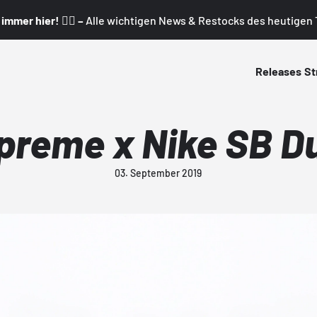
mmer hier! 👇🏼 –
Alle wichtigen News & Restocks des heutigen T
Releases
St
preme x Nike SB D
03. September 2019