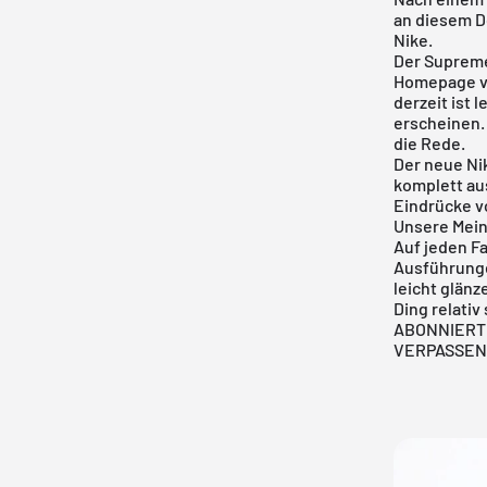
an diesem D
Nike.
Der Supreme
Homepage 
derzeit ist 
erscheinen.
die Rede.
Der neue Ni
komplett au
Eindrücke v
Unsere Mei
Auf jeden Fa
Ausführunge
leicht glänz
Ding relativ
ABONNIERT 
VERPASSEN