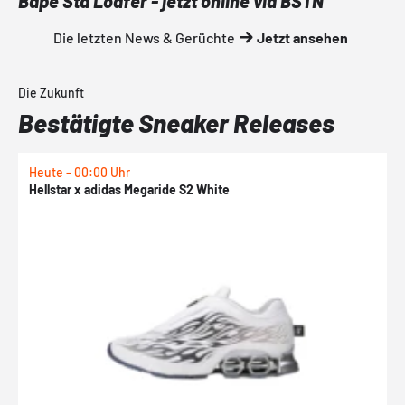
Bape Sta Loafer - jetzt online via BSTN
Die letzten News & Gerüchte
Jetzt ansehen
Die Zukunft
Bestätigte Sneaker Releases
Heute - 00:00 Uhr
H
Hellstar x adidas Megaride S2 White
N