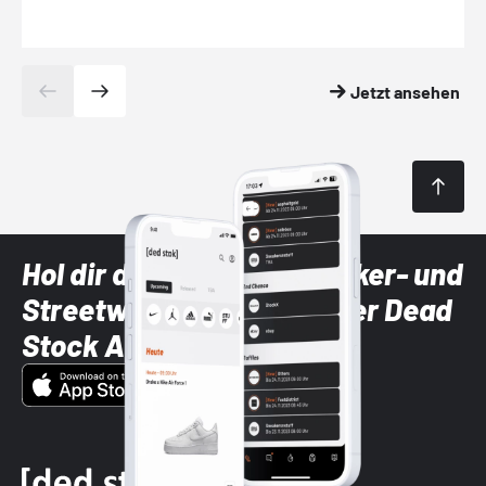
Jetzt ansehen
Hol dir die neuesten Sneaker- und
Streetwear-Brands mit der Dead
Stock App