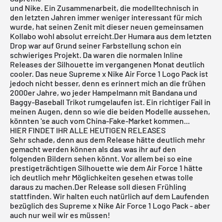
und Nike. Ein Zusammenarbeit, die modelltechnisch in
den letzten Jahren immer weniger interessant für mich
wurde, hat seinen Zenit mit dieser neuen gemeinsamen
Kollabo wohl absolut erreicht.Der Humara aus dem letzten
Drop war auf Grund seiner Farbstellung schon ein
schwieriges Projekt. Da waren die normalen Inline
Releases der Silhouette im vergangenen Monat deutlich
cooler. Das neue
Supreme
x Nike Air Force 1 Logo Pack ist
jedoch nicht besser, denn es erinnert mich an die frühen
2000er Jahre, wo jeder Hampelmann mit Bandana und
Baggy-Baseball Trikot rumgelaufen ist. Ein richtiger Fail in
meinen Augen, denn so wie die beiden Modelle aussehen,
könnten 'se auch vom China-Fake-Market kommen...
HIER FINDET IHR ALLE HEUTIGEN RELEASES
Sehr schade, denn aus dem Release hätte deutlich mehr
gemacht werden können als das was ihr auf den
folgenden Bildern sehen könnt. Vor allem bei so eine
prestigeträchtigen Silhouette wie dem
Air Force 1
hätte
ich deutlich mehr Möglichkeiten gesehen etwas tolle
daraus zu machen.Der Release soll diesen Frühling
stattfinden. Wir halten euch natürlich auf dem Laufenden
bezüglich des Supreme x Nike Air Force 1 Logo Pack - aber
auch nur weil wir es müssen!