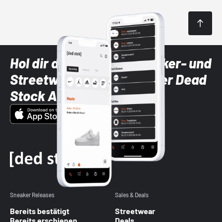
Hol dir die neuesten Sneaker- und
Streetwear-Brands mit der Dead
Stock App
Sneaker Releases
Sales & Deals
Bereits bestätigt
Streetwear
Bereits erschienen
Deals