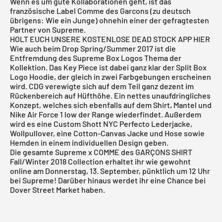
Wenn es um gute Kollaborationen geht, ist das
französische Label
Comme des Garcons
(zu deutsch
übrigens: Wie ein Junge) ohnehin einer der gefragtesten
Partner von
Supreme
.
HOLT EUCH UNSERE KOSTENLOSE DEAD STOCK APP HIER
Wie auch beim Drop Spring/Summer 2017 ist die
Entfremdung des Supreme Box Logos Thema der
Kollektion. Das Key Piece ist dabei ganz klar der Split Box
Logo Hoodie, der gleich in zwei Farbgebungen erscheinen
wird. CDG verewigte sich auf dem Teil ganz dezent im
Rückenbereich auf Hüfthöhe. Ein nettes unaufdringliches
Konzept, welches sich ebenfalls auf dem Shirt, Mantel und
Nike Air Force 1 low der Range wiederfindet. Außerdem
wird es eine Custom
Shott NYC
Perfecto Lederjacke,
Wollpullover, eine Cotton-Canvas Jacke und Hose sowie
Hemden in einem individuellen Design geben.
Die gesamte Supreme x COMME des GARÇONS SHIRT
Fall/Winter 2018 Collection erhaltet ihr wie gewohnt
online am Donnerstag, 13. September, pünktlich um 12 Uhr
bei
Supreme
! Darüber hinaus werdet ihr eine Chance bei
Dover Street Market
haben.