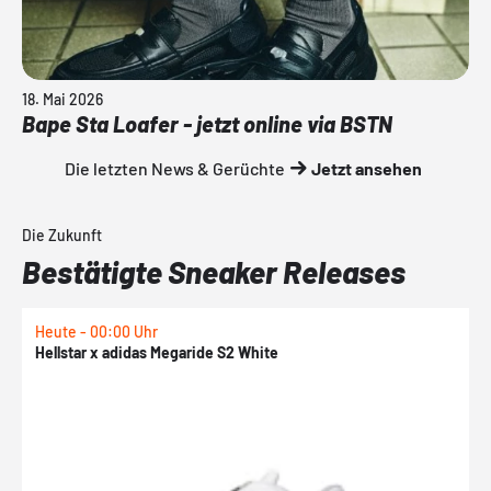
18. Mai 2026
Bape Sta Loafer - jetzt online via BSTN
Die letzten News & Gerüchte
Jetzt ansehen
Die Zukunft
Bestätigte Sneaker Releases
Heute - 00:00 Uhr
H
Hellstar x adidas Megaride S2 White
N