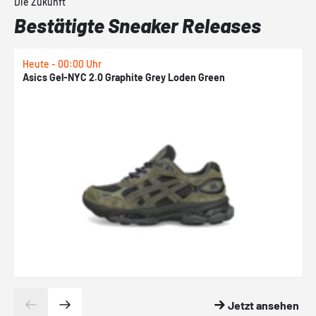
Die Zukunft
Bestätigte Sneaker Releases
Heute - 00:00 Uhr
H
Asics Gel-NYC 2.0 Graphite Grey Loden Green
A
Jetzt ansehen