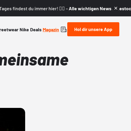
ages findest du immer hier! 👇🏼 –
Alle wichtigen News & Restock
Hol dir unsere App
reetwear
Nike
Deals
Magazin
gemeinsame