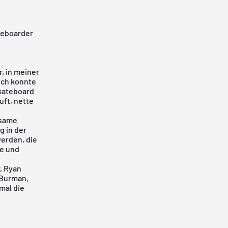
ateboarder
, in meiner
ich konnte
Skateboard
uft, nette
nsame
g in der
werden, die
ne und
, Ryan
e Burman,
mal die