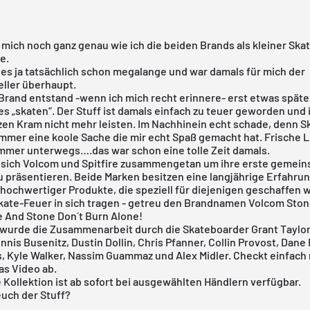
 mich noch ganz genau wie ich die beiden Brands als kleiner Sk
e.
 es ja tatsächlich schon megalange und war damals für mich der
eller überhaupt.
Brand
entstand -wenn ich mich recht erinnere- erst etwas später
s „skaten“. Der Stuff ist damals einfach zu teuer geworden und 
zen Kram nicht mehr leisten. Im Nachhinein echt schade, denn 
mmer eine koole Sache die mir echt Spaß gemacht hat. Frische L
mmer unterwegs….das war schon eine tolle Zeit damals.
 sich Volcom und Spitfire zusammengetan um ihre erste gemei
u präsentieren. Beide Marken besitzen eine langjährige Erfahrun
hochwertiger Produkte, die speziell für diejenigen geschaffen 
kate-Feuer in sich tragen - getreu den Brandnamen Volcom Sto
re And Stone Don´t Burn Alone!
 wurde die Zusammenarbeit durch die Skateboarder Grant Taylor
nnis Busenitz, Dustin Dollin, Chris Pfanner, Collin Provost, Dan
s, Kyle Walker, Nassim Guammaz und Alex Midler. Checkt einfach 
as Video ab.
Kollektion ist ab sofort bei ausgewählten Händlern verfügbar.
euch der Stuff?