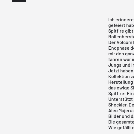
Ich erinnere
gefeiert hab
Spitfire
gibt
Rollenherst
Der
Volcom 
Endphase de
mir den gan
fahren war i
Jungs und i
Jetzt haben
Kollektion z
Herstellung 
das ewige S
Spitfire: Fi
Unterstützt
Sheckler, De
Alec Majeru
Bilder und d
Die gesamte 
Wie gefällt 