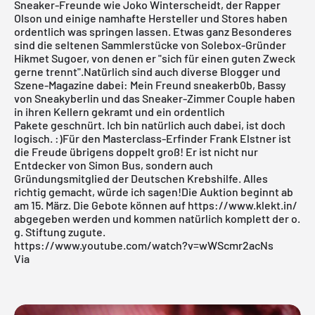
Sneaker-Freunde wie Joko Winterscheidt, der Rapper
Olson und einige namhafte Hersteller und Stores haben
ordentlich was springen lassen. Etwas ganz Besonderes
sind die seltenen Sammlerstücke von Solebox-Gründer
Hikmet Sugoer, von denen er "sich für einen guten Zweck
gerne trennt".Natürlich sind auch diverse Blogger und
Szene-Magazine dabei: Mein Freund
sneakerb0b
, Bassy
von
Sneakyberlin
und das
Sneaker-Zimmer
Couple haben
in ihren Kellern gekramt und ein ordentlich
Pakete geschnürt. Ich bin natürlich auch dabei, ist doch
logisch. :)Für den Masterclass-Erfinder Frank Elstner ist
die Freude übrigens doppelt groß! Er ist nicht nur
Entdecker von Simon Bus, sondern auch
Gründungsmitglied der Deutschen Krebshilfe. Alles
richtig gemacht, würde ich sagen!Die Auktion beginnt ab
am 15. März. Die Gebote können auf
https://www.klekt.in/
abgegeben werden und kommen natürlich komplett der o.
g. Stiftung zugute.
https://www.youtube.com/watch?v=wWScmr2acNs
Via