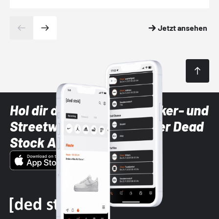
Jetzt ansehen
Hol dir die neuesten Sneaker- und
Streetwear-Brands mit der Dead
Stock App