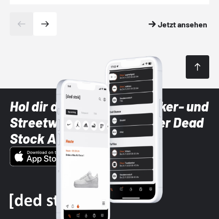
Jetzt ansehen
Hol dir die neuesten Sneaker- und
Streetwear-Brands mit der Dead
Stock App