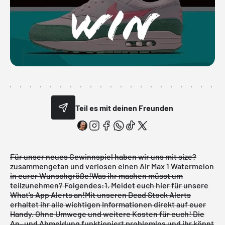
Teil es mit deinen Freunden
Für unser neues Gewinnspiel haben wir uns mit
size?
zusammengetan und verlosen einen
Air Max 1 Watermelon
in eurer Wunschgröße!
Was ihr machen müsst um
teilzunehmen? Folgendes:
1. Meldet euch hier für unsere
What's App Alerts an!
Mit unseren
Dead Stock Alerts
erhaltet ihr alle wichtigen Informationen direkt auf euer
Handy. Ohne Umwege und weitere Kosten für euch! Die
An- und Abmeldung funktioniert problemlos und ihr könnt