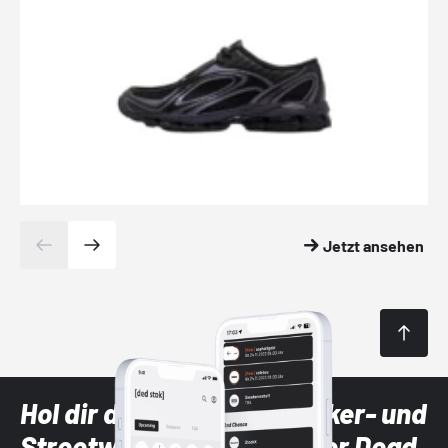
Jetzt ansehen
Hol dir die neuesten Sneaker- und
Streetwear-Brands mit der Dead