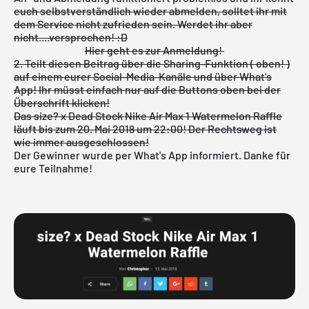
euch selbstverständlich wieder abmelden, solltet ihr mit
dem Service nicht zufrieden sein. Werdet ihr aber
nicht....versprochen! :D
Hier geht es zur Anmeldung!
2. Teilt diesen Beitrag über die Sharing-Funktion ( oben! )
auf einem eurer Social-Media-Kanäle und über What's
App! Ihr müsst einfach nur auf die Buttons oben bei der
Überschrift klicken!
Das size? x Dead Stock Nike Air Max 1 Watermelon Raffle
läuft bis zum 20. Mai 2018 um 22:00! Der Rechtsweg ist
wie immer ausgeschlossen!
Der Gewinner wurde per What's App informiert. Danke für
eure Teilnahme!