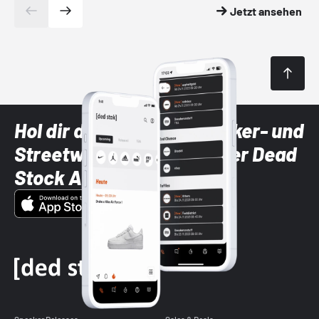
Jetzt ansehen
Hol dir die neuesten Sneaker- und
Streetwear-Brands mit der Dead
Stock App