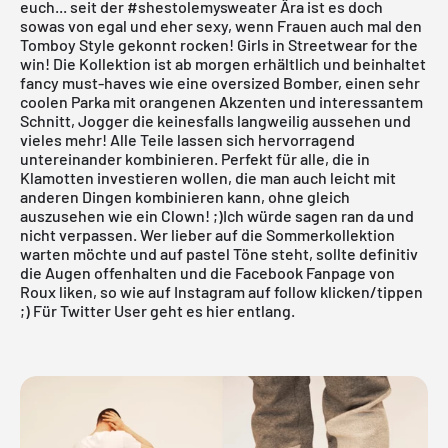
euch... seit der #shestolemysweater Ära ist es doch
sowas von egal und eher sexy, wenn Frauen auch mal den
Tomboy Style gekonnt rocken! Girls in Streetwear for the
win! Die Kollektion ist ab morgen erhältlich und beinhaltet
fancy must-haves wie eine oversized Bomber, einen sehr
coolen Parka mit orangenen Akzenten und interessantem
Schnitt, Jogger die keinesfalls langweilig aussehen und
vieles mehr! Alle Teile lassen sich hervorragend
untereinander kombinieren. Perfekt für alle, die in
Klamotten investieren wollen, die man auch leicht mit
anderen Dingen kombinieren kann, ohne gleich
auszusehen wie ein Clown! ;)Ich würde sagen ran da und
nicht verpassen. Wer lieber auf die Sommerkollektion
warten möchte und auf pastel Töne steht, sollte definitiv
die Augen offenhalten und die
Facebook Fanpage
von
Roux liken, so wie auf
Instagram
auf follow klicken/tippen
;) Für Twitter User geht es
hier
entlang.