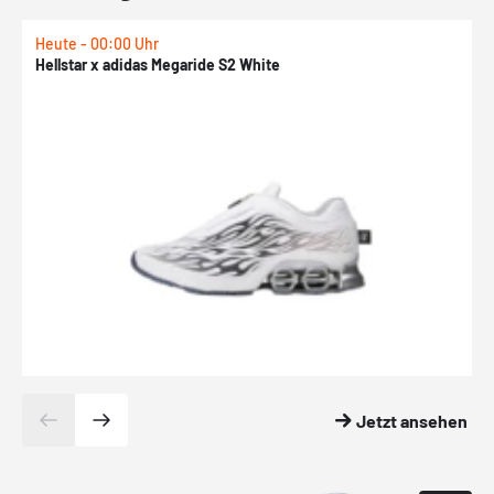
Heute - 00:00 Uhr
H
Hellstar x adidas Megaride S2 White
N
Jetzt ansehen