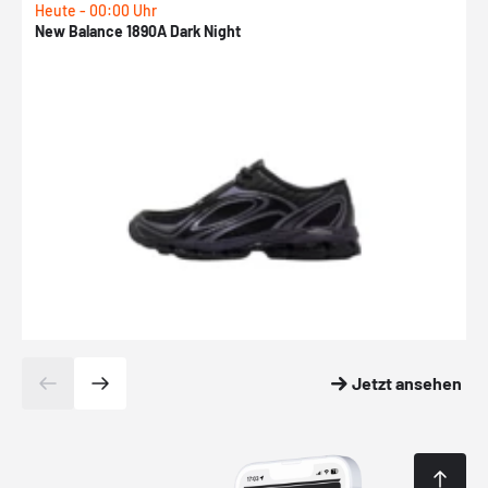
Heute - 00:00 Uhr
H
New Balance 1890A Dark Night
A
Jetzt ansehen