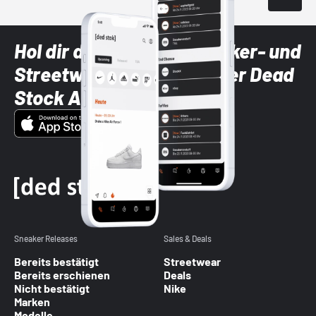
Hol dir die neuesten Sneaker- und
Streetwear-Brands mit der Dead
Stock App
Sneaker Releases
Sales & Deals
Bereits bestätigt
Streetwear
Bereits erschienen
Deals
Nicht bestätigt
Nike
Marken
Modelle