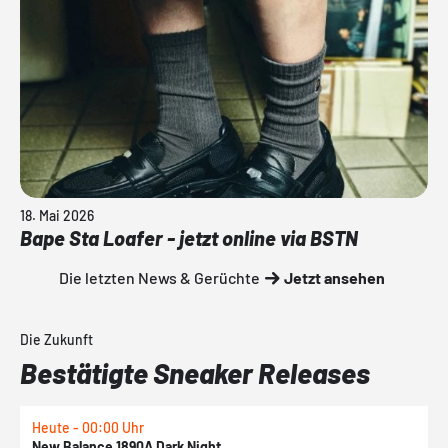
18. Mai 2026
Bape Sta Loafer - jetzt online via BSTN
Die letzten News & Gerüchte
Jetzt ansehen
Die Zukunft
Bestätigte Sneaker Releases
Heute - 00:00 Uhr
H
New Balance 1890A Dark Night
A