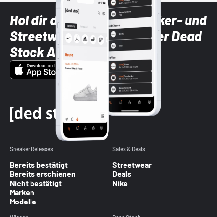
Hol dir die neuesten Sneaker- und
Streetwear-Brands mit der Dead
Stock App
Sneaker Releases
Sales & Deals
Bereits bestätigt
Streetwear
Bereits erschienen
Deals
Nicht bestätigt
Nike
Marken
Modelle