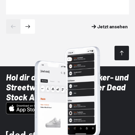
Jetzt ansehen
Hol dir die neuesten Sneaker- und
Streetwear-Brands mit der Dead
Stock App