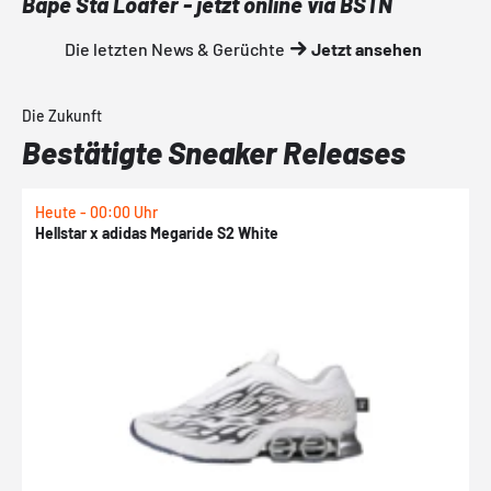
Bape Sta Loafer - jetzt online via BSTN
Die letzten News & Gerüchte
Jetzt ansehen
Die Zukunft
Bestätigte Sneaker Releases
Heute - 00:00 Uhr
H
Hellstar x adidas Megaride S2 White
N