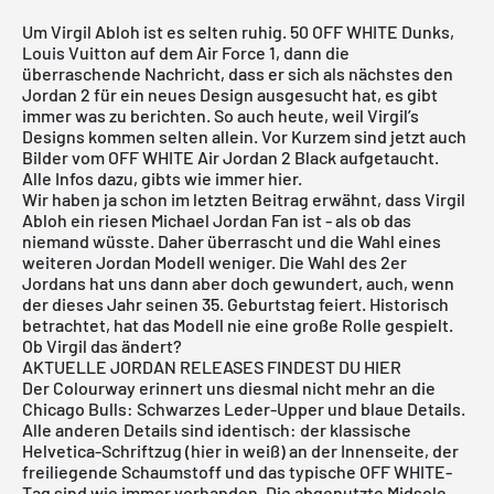
Um Virgil Abloh ist es selten ruhig.
50 OFF WHITE Dunks
,
Louis Vuitton auf dem
Air Force 1
, dann die
überraschende Nachricht, dass er sich als nächstes den
Jordan 2 für ein neues Design ausgesucht hat, es gibt
immer was zu berichten. So auch heute, weil Virgil’s
Designs kommen selten allein. Vor Kurzem sind jetzt auch
Bilder vom OFF WHITE Air Jordan 2 Black aufgetaucht.
Alle Infos dazu, gibts wie immer hier.
Wir haben ja schon im letzten Beitrag erwähnt, dass
Virgil
Abloh
ein riesen Michael Jordan Fan ist - als ob das
niemand wüsste. Daher überrascht und die Wahl eines
weiteren Jordan Modell weniger. Die Wahl des 2er
Jordans hat uns dann aber doch gewundert, auch, wenn
der dieses Jahr seinen 35. Geburtstag feiert. Historisch
betrachtet, hat das Modell nie eine große Rolle gespielt.
Ob Virgil das ändert?
AKTUELLE JORDAN RELEASES FINDEST DU HIER
Der Colourway erinnert uns diesmal nicht mehr an die
Chicago Bulls: Schwarzes Leder-Upper und blaue Details.
Alle anderen Details sind identisch: der klassische
Helvetica-Schriftzug (hier in weiß) an der Innenseite, der
freiliegende Schaumstoff und das typische
OFF WHITE
-
Tag sind wie immer vorhanden. Die abgenutzte Midsole