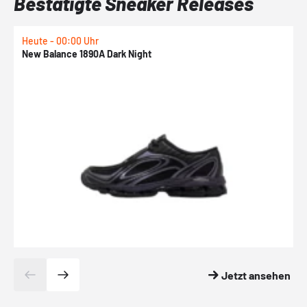
Bestätigte Sneaker Releases
Heute - 00:00 Uhr
H
New Balance 1890A Dark Night
A
Jetzt ansehen