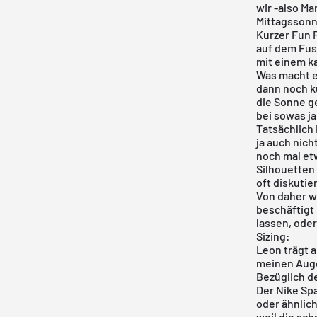
wir -also
Mar
Mittagssonn
Kurzer Fun F
auf dem Fus
mit einem k
Was macht ei
dann noch k
die Sonne g
bei sowas ja
Tatsächlich
ja auch nich
noch mal et
Silhouetten
oft diskutie
Von daher wa
beschäftigt 
lassen, oder
Sizing:
Leon trägt a
meinen Auge
Bezüglich de
Der Nike Spa
oder ähnlic
weil die sc