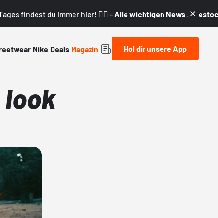
ages findest du immer hier! 👇🏼 –
Alle wichtigen News & Restock
Hol dir unsere App
reetwear
Nike
Deals
Magazin
 look