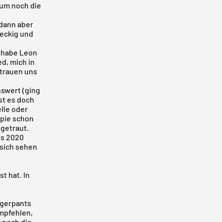
um noch die
 dann aber
reckig und
h habe Leon
, mich in
rtrauen uns
swert (ging
st es doch
lle oder
ppie schon
ngetraut.
us 2020
 sich sehen
t hat. In
ggerpants
mpfehlen,
 noch die