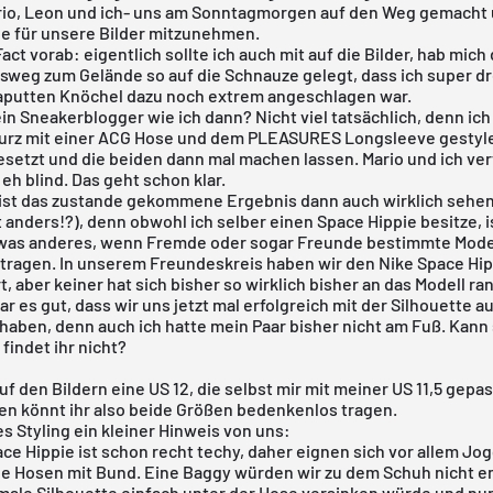
io
,
Leon
und ich- uns am Sonntagmorgen auf den Weg gemacht 
e für unsere Bilder mitzunehmen.
act vorab: eigentlich sollte ich auch mit auf die Bilder, hab mich
sweg zum Gelände so auf die Schnauze gelegt, dass ich super d
aputten Knöchel dazu noch extrem angeschlagen war.
n Sneakerblogger wie ich dann? Nicht viel tatsächlich, denn ic
urz mit einer
ACG Hose
und dem PLEASURES Longsleeve gestyled
esetzt und die beiden dann mal machen lassen. Mario und ich ve
 eh blind. Das geht schon klar.
 ist das zustande gekommene Ergebnis dann auch wirklich sehen
t anders!?), denn obwohl ich selber einen Space Hippie besitze, i
was anderes, wenn Fremde oder sogar Freunde bestimmte Mode
 tragen. In unserem Freundeskreis haben wir den Nike Space Hi
rt, aber keiner hat sich bisher so wirklich bisher an das Modell ra
r es gut, dass wir uns jetzt mal erfolgreich mit der Silhouette a
haben, denn auch ich hatte mein Paar bisher nicht am Fuß. Kann
 findet ihr nicht?
uf den Bildern eine US 12, die selbst mir mit meiner US 11,5 gepass
n könnt ihr also beide Größen bedenkenlos tragen.
s Styling ein kleiner Hinweis von uns:
ce Hippie ist schon recht techy, daher eignen sich vor allem Jo
he Hosen mit Bund. Eine Baggy würden wir zu dem Schuh nicht e
hmale Silhouette einfach unter der Hose versinken würde und nur