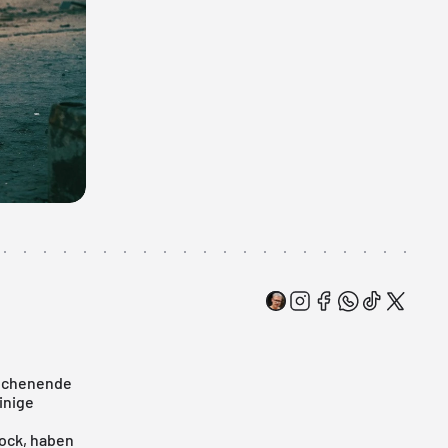
Wochenende
inige
tock, haben