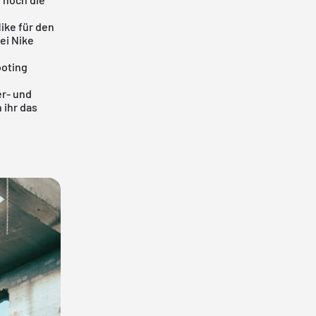
Nike für den
bei Nike
ooting
er- und
 ihr das