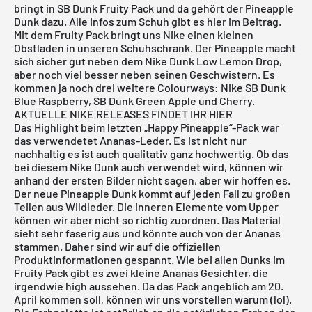
bringt in SB Dunk Fruity Pack und da gehört der Pineapple
Dunk dazu. Alle Infos zum Schuh gibt es hier im Beitrag.
Mit dem Fruity Pack bringt uns Nike einen kleinen
Obstladen in unseren Schuhschrank. Der Pineapple macht
sich sicher gut neben dem
Nike Dunk Low Lemon Drop
,
aber noch viel besser neben seinen Geschwistern. Es
kommen ja noch drei weitere Colourways:
Nike SB Dunk
Blue Raspberry
, SB Dunk Green Apple und Cherry.
AKTUELLE NIKE RELEASES FINDET IHR HIER
Das Highlight beim letzten „Happy Pineapple“-Pack war
das verwendetet Ananas-Leder. Es ist nicht nur
nachhaltig es ist auch qualitativ ganz hochwertig. Ob das
bei diesem
Nike Dunk
auch verwendet wird, können wir
anhand der ersten Bilder nicht sagen, aber wir hoffen es.
Der neue Pineapple Dunk kommt auf jeden Fall zu großen
Teilen aus Wildleder. Die inneren Elemente vom Upper
können wir aber nicht so richtig zuordnen. Das Material
sieht sehr faserig aus und könnte auch von der Ananas
stammen. Daher sind wir auf die offiziellen
Produktinformationen gespannt. Wie bei allen Dunks im
Fruity Pack gibt es zwei kleine Ananas Gesichter, die
irgendwie high aussehen. Da das Pack angeblich am 20.
April kommen soll, können wir uns vorstellen warum (lol).