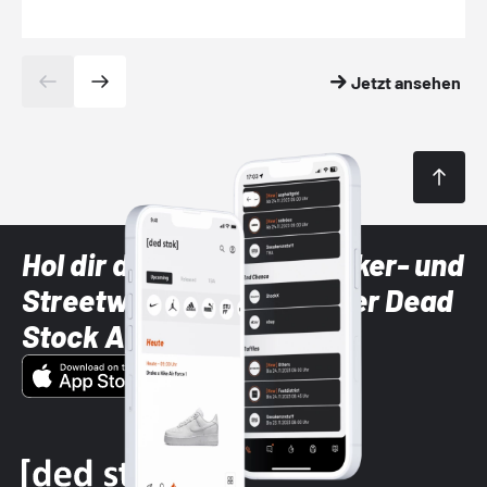
Jetzt ansehen
Hol dir die neuesten Sneaker- und
Streetwear-Brands mit der Dead
Stock App