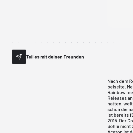
Teil es mit deinen Freunden
Nach dem Re
beiseite. Me
Rainbow meh
Releases
an
hatten, weit
schon die n
ist bereits 
2015. Der Co
Sohle nicht 
Aceton ist da