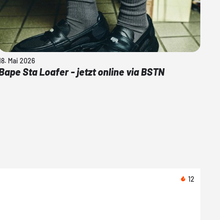
18. Mai 2026
Bape Sta Loafer - jetzt online via BSTN
12
Heut
Asic