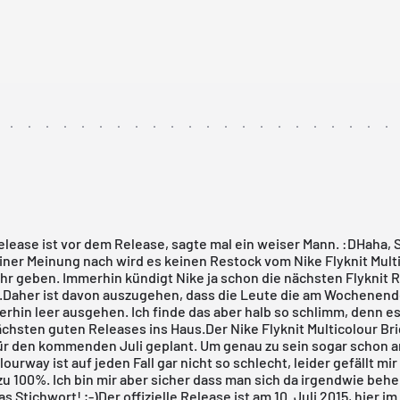
lease ist vor dem Release, sagte mal ein weiser Mann. :DHaha, 
iner Meinung nach wird es keinen Restock vom Nike Flyknit Mult
r geben. Immerhin kündigt Nike ja schon die nächsten
Flyknit 
.Daher ist davon auszugehen, dass die Leute die am Wochenen
erhin leer ausgehen. Ich finde das aber halb so schlimm, denn es
ächsten guten Releases ins Haus.Der Nike
Flyknit Multicolour Br
für den kommenden Juli geplant. Um genau zu sein sogar schon am
lourway ist auf jeden Fall gar nicht so schlecht, leider gefällt mir
zu 100%. Ich bin mir aber sicher dass man sich da irgendwie behe
s Stichwort! ;-)Der offizielle Release ist am 10. Juli 2015,
hier im