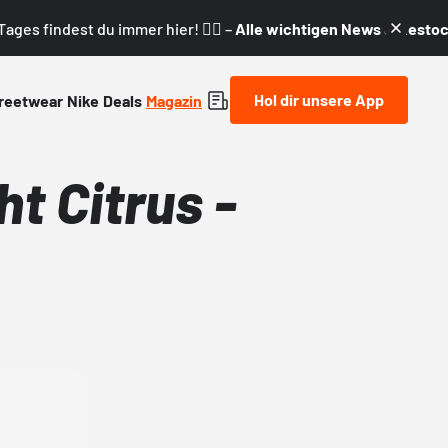
ages findest du immer hier! 👇🏼 –
Alle wichtigen News & Restock
Hol dir unsere App
reetwear
Nike
Deals
Magazin
ht Citrus -