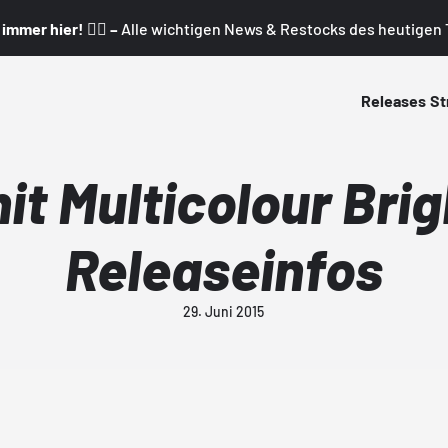
mmer hier! 👇🏼 –
Alle wichtigen News & Restocks des heutigen T
Releases
St
it Multicolour Brig
Releaseinfos
29. Juni 2015