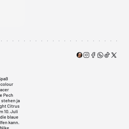
Spaß
icolour
Racer
de Pech
 stehen ja
ight Citrus
 10. Juli
 die blaue
lfen kann.
 Nike