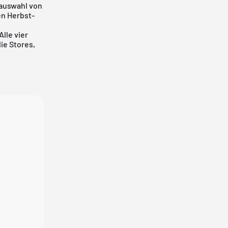
lauswahl von
en Herbst-
lle vier
ie Stores,