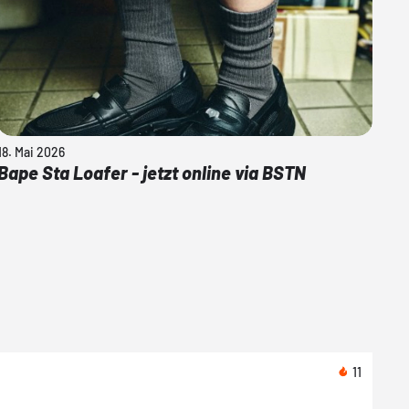
18. Mai 2026
Bape Sta Loafer - jetzt online via BSTN
11
Heut
Asic