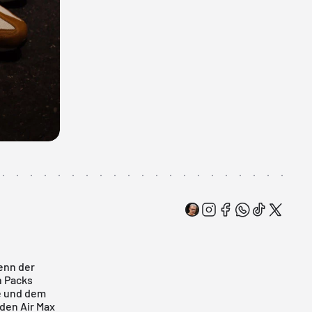
enn der
n Packs
he und dem
 den Air Max