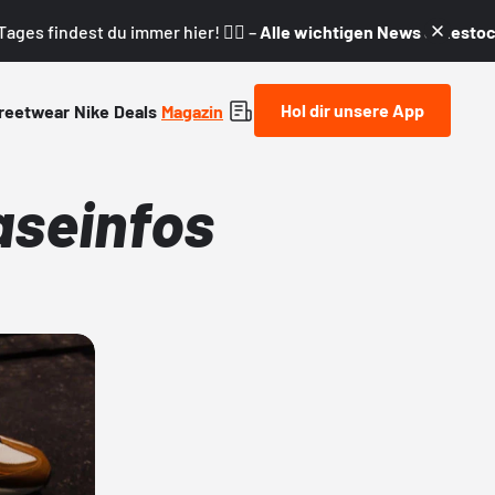
ages findest du immer hier! 👇🏼 –
Alle wichtigen News & Restock
Hol dir unsere App
reetwear
Nike
Deals
Magazin
aseinfos