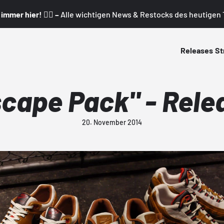
mmer hier! 👇🏼 –
Alle wichtigen News & Restocks des heutigen T
Releases
St
scape Pack" - Rele
20. November 2014