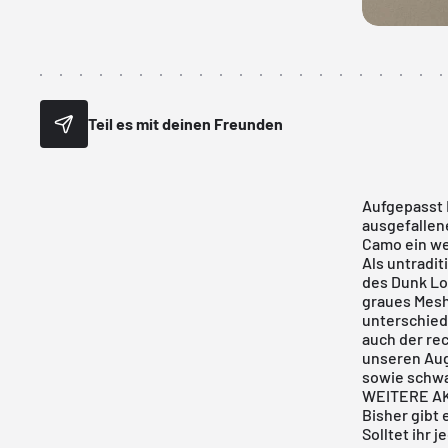
Teil es mit deinen Freunden
Aufgepasst
ausgefallen
Camo ein wei
Als untradit
des Dunk Lo
graues Mesh
unterschiedl
auch der re
unseren Aug
sowie schwa
WEITERE A
Bisher gibt 
Solltet ihr 