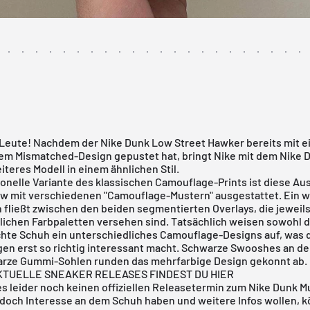
 Leute! Nachdem der
Nike Dunk Low Street Hawker
bereits mit 
em Mismatched-Design gepustet hat, bringt Nike mit dem Nike D
teres Modell in einem ähnlichen Stil.
ionelle Variante des klassischen Camouflage-Prints ist diese A
w mit verschiedenen "Camouflage-Mustern" ausgestattet. Ein 
 fließt zwischen den beiden segmentierten Overlays, die jeweils
ichen Farbpaletten versehen sind. Tatsächlich weisen sowohl de
chte Schuh ein unterschiedliches Camouflage-Designs auf, was 
en erst so richtig interessant macht. Schwarze Swooshes an de
rze Gummi-Sohlen runden das mehrfarbige Design gekonnt ab.
KTUELLE SNEAKER RELEASES FINDEST DU HIER
es leider noch keinen offiziellen Releasetermin zum Nike Dunk M
jedoch Interesse an dem Schuh haben und weitere Infos wollen, k