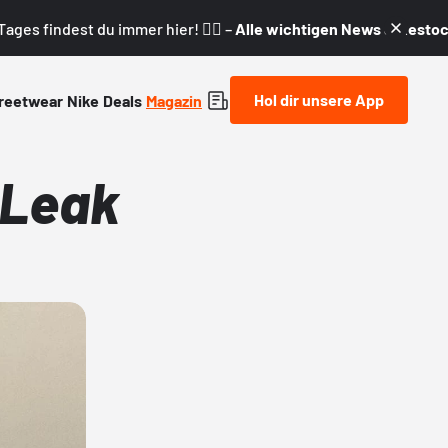
ages findest du immer hier! 👇🏼 –
Alle wichtigen News & Restock
Hol dir unsere App
reetwear
Nike
Deals
Magazin
 Leak