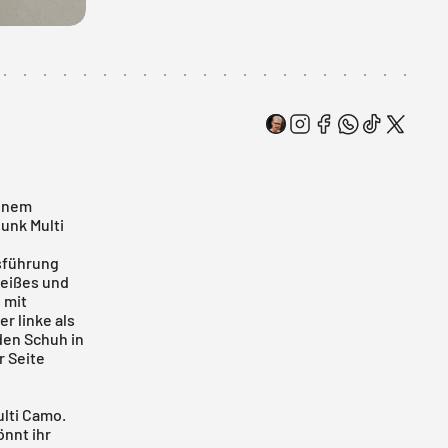
einem
unk Multi
usführung
weißes und
 mit
r linke als
den Schuh in
r Seite
ulti Camo.
önnt ihr