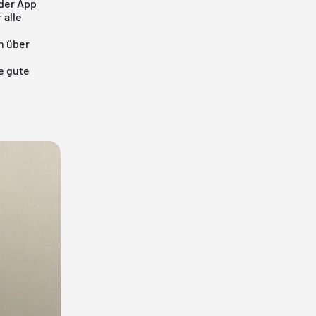
 der App
 alle
h über
e gute