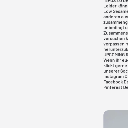
INFOS ZU D
Leider könn
Low Sesame 
anderen aus
zusammengel
unbedingt 
Zusammenste
versuchen k
verpassen m
herunterzul
UPCOMING 
Wenn ihr eu
klickt gerne
unserer Soc
Instagram C
Facebook De
Pinterest D