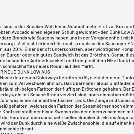
 sind in der Sneaker Welt keine Neuheit mehr. Erst vor Kurzem 
liebten Avocado einen eigenen Schuh gewidmet - den
Dunk Low 
ndere Brands wie Saucony haben uns in der Vergangenheit mit k
rsorgt. Vielleicht erinnert ihr euch ja noch an den
Saucony x E
r"
aus 2014. Einer der oft unterschätzen, aber wichtigsten Kom
ren Burger oder ein gutes Sandwich ist das Brötchen. Genau di
ine besondere Aufmerksamkeit und bringt mit dem Nike Dunk 
n schmackhaftes neues Modell auf den Markt.
ER NEUE DUNK LOW AUS
 Name des neuen Colorways bereits verrät, sieht der neue Dunk
en zum Verwechseln ähnlich. Das Obermaterial aus Glattleder i
bräunlich-beigen Farbton der fluffigen Brötchen gehalten. Der E
erlays, die mit Sesamkörnen verziert sind, noch einmal verstärkt
olorway einen sehr authentischen Look. Die Zunge und Laces s
Weiß gehalten, welches den Farbton der Sesamkörner noch einmal
n Kontrast stellt der blaue Swoosh dar, der einem zusammen mi
 der Ferse auf dem sonst sehr hellen Sneaker direkt ins Auge fäl
wird der Dunk durch eine weiße Zwischensohle, die auf einer kl
misohle thront.