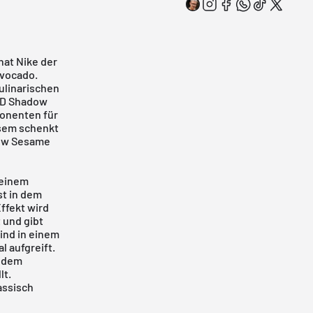
hat Nike der
Avocado
.
ulinarischen
ND Shadow
ponenten für
esem schenkt
Low Sesame
 einem
st in dem
ffekt wird
 und gibt
ind in einem
 aufgreift.
t dem
lt.
assisch