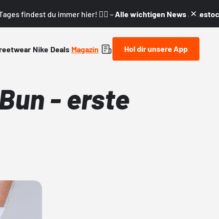
ages findest du immer hier! 👇🏼 –
Alle wichtigen News & Restock
Hol dir unsere App
reetwear
Nike
Deals
Magazin
Bun - erste