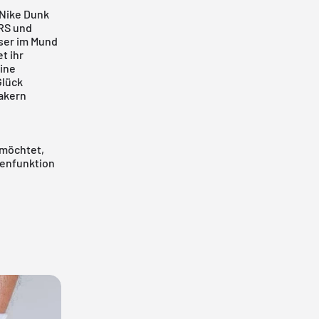
 Nike Dunk
RS
und
ser im Mund
t ihr
ine
Glück
eakern
möchtet,
tenfunktion