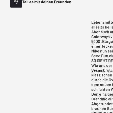
Teil es mit deinen Freunden
Lebensmittel
allseits be
Aber auch a
Colorways ve
5000 „Burge
einen lecke
Nike nun se
Seed Bun ei
SO SIEHT D
Wie uns der
Sesambrötch
klassischen 
durch die Ov
dem neuen C
schlichten 
Den einzige
Branding auf
Abgerundet 
braunen Gum