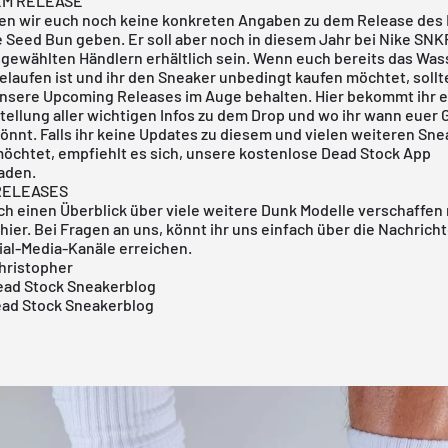
EM RELEASE
en wir euch noch keine konkreten Angaben zu dem Release des
Seed Bun geben. Er soll aber noch in diesem Jahr bei
Nike SNK
gewählten Händlern erhältlich sein. Wenn euch bereits das Was
aufen ist und ihr den Sneaker unbedingt kaufen möchtet, sollte
unsere
Upcoming Releases
im Auge behalten. Hier bekommt ihr e
llung aller wichtigen Infos zu dem Drop und wo ihr wann euer 
önnt. Falls ihr keine Updates zu diesem und vielen weiteren Sn
öchtet, empfiehlt es sich, unsere
kostenlose Dead Stock App
aden.
RELEASES
ch einen Überblick über viele weitere Dunk
Modelle
verschaffen 
hier
.
Bei Fragen an uns, könnt ihr uns einfach über die Nachrich
ial-Media-Kanäle erreichen.
hristopher
ad Stock Sneakerblog
ead Stock Sneakerblog