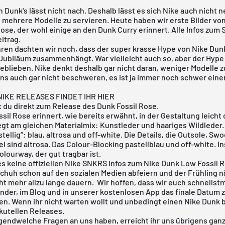
ch
Dunk's
lässt nicht nach. Deshalb lässt es sich
Nike
auch nicht 
 mehrere Modelle zu servieren. Heute haben wir erste Bilder vo
Rose, der wohl einige an den
Dunk Curry
erinnert. Alle Infos zum 
eitrag.
hren dachten wir noch, dass der super krasse Hype von
Nike Dun
 Jubiläum zusammenhängt. War vielleicht auch so, aber der Hype 
geblieben.
Nike
denkt deshalb gar nicht daran, weniger Modelle z
uns auch gar nicht beschweren, es ist ja immer noch schwer eine
IKE RELEASES FINDET IHR HIER
 du direkt zum Release des
Dunk Fossil Rose
.
sil Rose erinnert, wie bereits erwähnt, in der Gestaltung leich
iegt am gleichen Materialmix: Kunstleder und haariges Wildleder.
astellig“: blau, altrosa und off-white. Die Details, die Outsole, Sw
 sind altrosa. Das Colour-Blocking pastellblau und off-white. I
lourway, der gut tragbar ist.
es keine offiziellen
Nike SNKRS
Infos zum Nike Dunk Low Fossil R
chuh schon auf den sozialen Medien abfeiern und der Frühling n
cht mehr allzu lange dauern. Wir hoffen, dass wir euch schnellst
ender
, im
Blog
und in unserer
kostenlosen App
das finale Datum
en. Wenn ihr nicht warten wollt und unbedingt einen
Nike Dunk
b
kutellen Releases
.
irgendwelche Fragen an uns haben, erreicht ihr uns übrigens gan