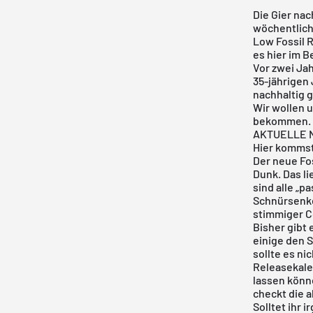
Die Gier na
wöchentlich
Low Fossil 
es hier im B
Vor zwei Ja
35-jährigen
nachhaltig 
Wir wollen 
bekommen.
AKTUELLE N
Hier kommst
Der neue Fos
Dunk
. Das l
sind alle „p
Schnürsenkel
stimmiger Co
Bisher gibt 
einige den S
sollte es ni
Releasekal
lassen könn
checkt die
a
Solltet ihr 