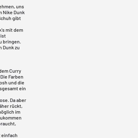
nehmen, uns
m Nike Dunk
Schuh gibt
k's
mit dem
ist
u bringen.
n Dunk zu
t dem
Curry
 Die Farben
oosh und die
nsgesamt ein
ose. Da aber
äher rückt,
möglich im
 zukommen
raucht,
z einfach