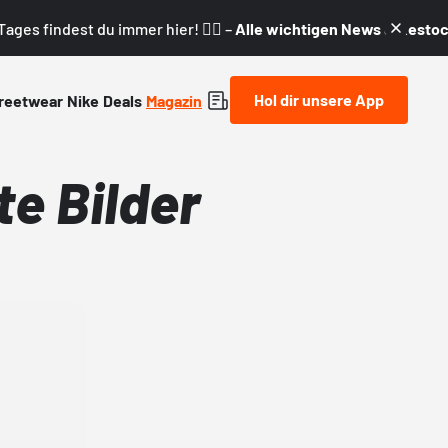
ages findest du immer hier! 👇🏼 –
Alle wichtigen News & Restock
Hol dir unsere App
reetwear
Nike
Deals
Magazin
te Bilder