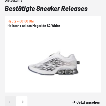
Die Zukunft
Bestätigte Sneaker Releases
Heute - 00:00 Uhr
H
Hellstar x adidas Megaride S2 White
N
Jetzt ansehen