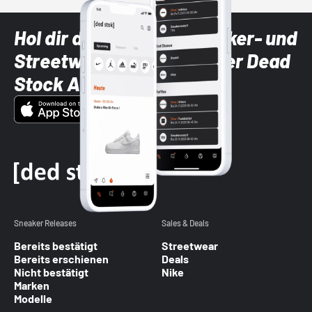
Hol dir die neuesten Sneaker- und
Streetwear-Brands mit der Dead
Stock App
Sneaker Releases
Sales & Deals
Bereits bestätigt
Streetwear
Bereits erschienen
Deals
Nicht bestätigt
Nike
Marken
Modelle