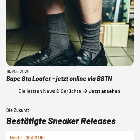
18. Mai 2026
Bape Sta Loafer - jetzt online via BSTN
Die letzten News & Gerüchte
Jetzt ansehen
Die Zukunft
Bestätigte Sneaker Releases
Heute - 00:00 Uhr
H