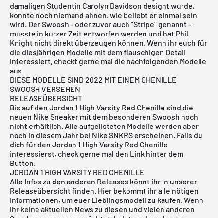
damaligen Studentin Carolyn Davidson designt wurde,
konnte noch niemand ahnen, wie beliebt er einmal sein
wird. Der Swoosh - oder zuvor auch "Stripe" genannt -
musste in kurzer Zeit entworfen werden und hat Phil
Knight nicht direkt überzeugen können. Wenn ihr euch für
die diesjährigen Modelle mit dem flauschigen Detail
interessiert, checkt gerne mal die nachfolgenden Modelle
aus.
DIESE MODELLE SIND 2022 MIT EINEM CHENILLE
SWOOSH VERSEHEN
RELEASEÜBERSICHT
Bis auf den
Jordan 1 High Varsity Red Chenille
sind die
neuen Nike Sneaker mit dem besonderen Swoosh noch
nicht erhältlich. Alle aufgelisteten Modelle werden aber
noch in diesem Jahr bei
Nike SNKRS
erscheinen. Falls du
dich für den
Jordan 1 High Varsity Red Chenille
interessierst, check gerne mal den Link hinter dem
Button.
JORDAN 1 HIGH VARSITY RED CHENILLE
Alle Infos zu den anderen Releases könnt ihr in unserer
Releaseübersicht
finden. Hier bekommt ihr alle nötigen
Informationen, um euer Lieblingsmodell zu kaufen. Wenn
ihr keine aktuellen News zu diesen und vielen anderen