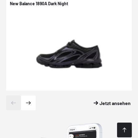
New Balance 1890A Dark Night
A
Jetzt ansehen