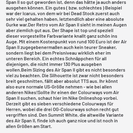
Span II
so gut geworden ist, denn das hätte ja auch anders
ausgehen können. Ein gutes ( bzw. schlechtes ) Beispiel
war der
Icarus
, von dem wir bei Dead Stock zuerst auch
sehr viel gehalten haben, letztendlich aber eine absolute
Gurke war.Der
Retro vom Air Span II
sieht in meinen Augen
aber ziemlich gut aus. Der Shape ist top und speziell
dieser vorgestellte Farbvariante knallt ganz schön ins
Auge. Mit einem Kostenpunkt von rund 100 Euro ist der
Air
Span II
zugegebenermaßen auch kein teurer Sneaker,
sondern liegt bei dem Preisniveau wirklich eher im
unteren Bereich. Ein echtes Schnäppchen für all
diejenigen, die nicht immer 130 Plus ausgeben
wollen.Beim Sizing des
Air Span II
gibt es nicht besonders
viel zu beachten. Die Silhouette ist zwar nicht besonders
breit geschnitten, fällt aber absolut TTS aus. Ihr könnt
also eure normale US-Größe nehmen - wie bei allen
anderen Nikes!Sollte ihr einen der Colourways vom Air
Span II suchen, schaut hier im
Nike Onlineshop
vorbei.
Derzeit gibt es sieben verschiedene Colourways für
Herren, wobei die drei OG-Colourways schon recht gut
vergriffen sind. Den
Summit White,
die altweiße Variante
des Air Span II, finde ich auch ganz nice und ist noch in
allen Größen am Start.