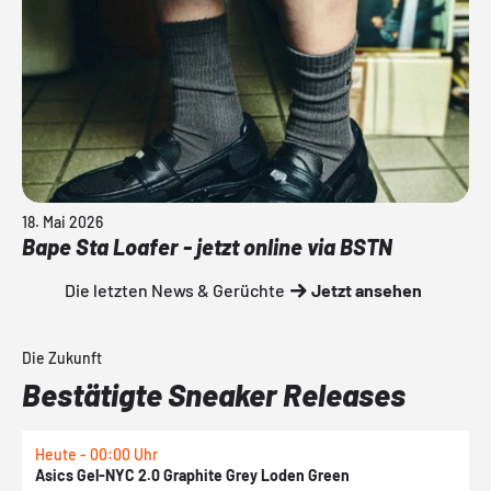
18. Mai 2026
Bape Sta Loafer - jetzt online via BSTN
Die letzten News & Gerüchte
Jetzt ansehen
Die Zukunft
Bestätigte Sneaker Releases
Heute - 00:00 Uhr
H
Asics Gel-NYC 2.0 Graphite Grey Loden Green
A