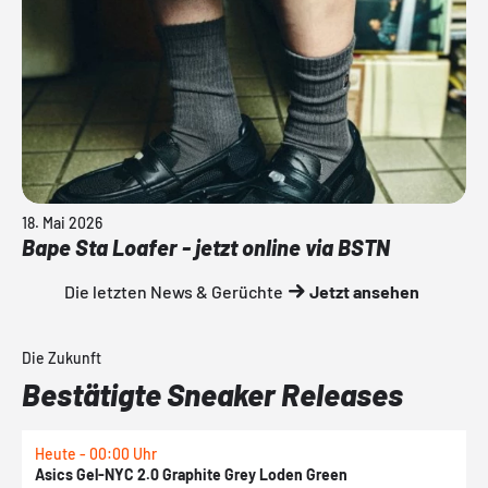
18. Mai 2026
Bape Sta Loafer - jetzt online via BSTN
Die letzten News & Gerüchte
Jetzt ansehen
Die Zukunft
Bestätigte Sneaker Releases
Heute - 00:00 Uhr
H
Asics Gel-NYC 2.0 Graphite Grey Loden Green
A