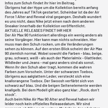
Infos zum Schuh findet ihr hier im Beitrag.
Übrigens hat der Hype um die Kollektion bereits anfang
des Jahres auf TikTok gestartet. Scheinbar ist da der
Air
Force 1 Alter and Reveal
viral gegangen. Deshalb wundert
es uns nicht, dass
Nike
jetzt einen nach dem anderen
Sneaker innerhalb der Kollektion veröffentlicht.
AKTUELLE RELEASES FINDET IHR HIER
Der
Air Max 90
funktioniert allerdings ein wenig anders als
seine Vorgänger. Hier kann man nichts schneiden. Hier
muss man den Schuh rocken, um die Veränderungen
sehen zu können. Auf den ersten Blick scheint der Air Max
90 ziemlich normal. Wobei sowohl die Farben - blau, beige,
grau, schwarz, weiß - als auch der Materialmix - Glattleder,
Wildleder und Jeans - mal ganz anders sind als sonst.
Wenn ihr den Schuh aber tragt, kommen die wahren
Farben zum Vorschein. Unter der schwarzen Toebox,
übrigens aus aalglattem Leder, versteckt sich eine
knallorangene Toebox. Der Swoosh verfärbt sich von
schwarz auf blau. Und die beigen Seitenelemente werden
knallgelb. Bei dem Modell gilt also ganz klar: „Rock, don’t
stock“.
Auch beim Nike Air Max 90 Alter and Reveal haben wir
leider noch kein offizielles Releasedatum. Wir sind