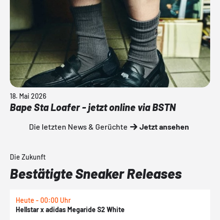
18. Mai 2026
Bape Sta Loafer - jetzt online via BSTN
Die letzten News & Gerüchte
Jetzt ansehen
Die Zukunft
Bestätigte Sneaker Releases
Heute - 00:00 Uhr
H
Hellstar x adidas Megaride S2 White
N