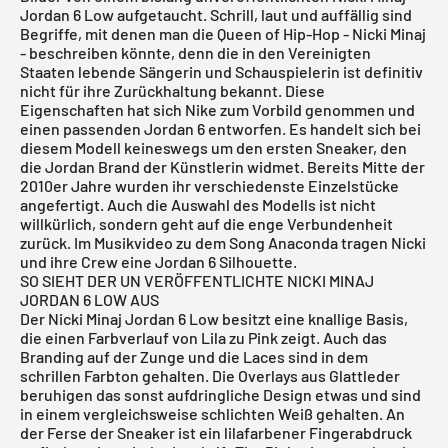
Jordan 6 Low aufgetaucht. Schrill, laut und auffällig sind
Begriffe, mit denen man die Queen of Hip-Hop - Nicki Minaj
- beschreiben könnte, denn die in den Vereinigten
Staaten lebende Sängerin und Schauspielerin ist definitiv
nicht für ihre Zurückhaltung bekannt. Diese
Eigenschaften hat sich Nike zum Vorbild genommen und
einen passenden Jordan 6 entworfen. Es handelt sich bei
diesem Modell keineswegs um den ersten Sneaker, den
die Jordan Brand der Künstlerin widmet. Bereits Mitte der
2010er Jahre wurden ihr verschiedenste Einzelstücke
angefertigt. Auch die Auswahl des Modells ist nicht
willkürlich, sondern geht auf die enge Verbundenheit
zurück. Im Musikvideo zu dem Song Anaconda tragen Nicki
und ihre Crew eine Jordan 6 Silhouette.
SO SIEHT DER UN VERÖFFENTLICHTE NICKI MINAJ
JORDAN 6 LOW AUS
Der Nicki Minaj Jordan 6 Low besitzt eine knallige Basis,
die einen Farbverlauf von Lila zu Pink zeigt. Auch das
Branding auf der Zunge und die Laces sind in dem
schrillen Farbton gehalten. Die Overlays aus Glattleder
beruhigen das sonst aufdringliche Design etwas und sind
in einem vergleichsweise schlichten Weiß gehalten. An
der Ferse der Sneaker ist ein lilafarbener Fingerabdruck