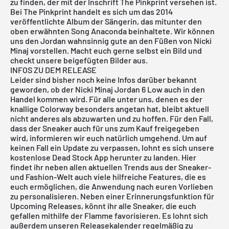
zu finden, der mit der Inschrift The Pinkprint versehen ist.
Bei The Pinkprint handelt es sich um das 2014
veröffentlichte Album der Sängerin, das mitunter den
oben erwähnten Song Anaconda beinhaltete. Wir können
uns den Jordan wahnsinnig gute an den Füßen von Nicki
Minaj vorstellen. Macht euch gerne selbst ein Bild und
checkt unsere beigefügten Bilder aus.
INFOS ZU DEM RELEASE
Leider sind bisher noch keine Infos darüber bekannt
geworden, ob der Nicki Minaj Jordan 6 Low auch in den
Handel kommen wird. Für alle unter uns, denen es der
knallige Colorway besonders angetan hat, bleibt aktuell
nicht anderes als abzuwarten und zu hoffen. Für den Fall,
dass der Sneaker auch für uns zum Kauf freigegeben
wird, informieren wir euch natürlich umgehend. Um auf
keinen Fall ein Update zu verpassen, lohnt es sich unsere
kostenlose Dead Stock App
herunter zu landen. Hier
findet ihr neben allen aktuellen Trends aus der Sneaker-
und Fashion-Welt auch viele hilfreiche Features, die es
euch ermöglichen, die Anwendung nach euren Vorlieben
zu personalisieren. Neben einer Erinnerungsfunktion für
Upcoming Releases
, könnt ihr alle Sneaker, die euch
gefallen mithilfe der Flamme favorisieren. Es lohnt sich
außerdem unseren
Releasekalender
regelmäßig zu