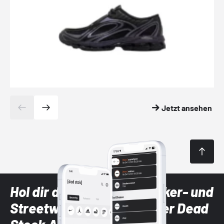
Jetzt ansehen
Hol dir die neuesten Sneaker- und
Streetwear-Brands mit der Dead