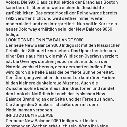
Voices
. Die 99X Classics Kollektion der Brand aus Boston
kann bereits über eine weitreichende Geschichte
zurückblicken. Das erste Modell der Reihe wurde bereits
1982 veröffentlicht und wird seither immer weiter
modernisiert und neu interpretiert. Nun soll in Kürze ein
neuer Colorway erhältlich sein, der New Balance 9060
Indigo.
LOOK DES NEUEN NEW BALANCE 9060
Der neue New Balance 9060 Indigo ist mit den klassischen
Details der Silhouette versehen. Das Upper besteht aus
einer Basis aus Mesh, die mit Wildleder-Overlays verziert
ist. Die Overlays stechen jedoch nicht nur durch den
Materialwechsel heraus, denn dem satten Indigo-Blau
wird durch die helle Basis die perfekte Bühne bereitet.
Den Übergang zwischen den sonst so konträren Farben
bilden kleinere dunkelgraue Akzente. Auch die
Zwischensohle besteht aus drei Grautönen und rundet
den Look ab. Natürlich ist auch das typischen New
Balance Branding an der Seite und der Ferse zu finden.
Die Zunge des Sneakers ist außerdem mit dem
Modellnamen versehen.
INFOS ZU DEM RELEASE
Der neue New Balance 9060 Indigo wird in den
kommenden Wochen erhältlich sein. Wenn ihr keine