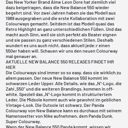
Das New Yorker Brand
Aime Leon Dore
hat ziemlich viel
dazu beigetragen, dass die
New Balance 550
wieder
begehrt sind. Vor zwei Jahren haben sie das Modell aus
1989 ausgegraben und die erste Kollaboration mit zwei
Colourways gemacht. Seitdem ist das Modell quasi das
Retro Highlight an ganz unterschiedlichen Füßen. Und das
macht auch Sinn, weil sie sich perfekt als Beater eignen
und sie passen zu ganz verschiedenen Stilen. Deshalb
wundert es uns auch nicht, dass aktuell jede:r einen
550er haben will. Schauen wir uns den neuen Colourway
mal genauer an.
AKTUELLE NEW BALANCE 550 RELEASES FINDET IHR
HIER
Die Colourways sind immer so so easy, dass sie wirklich zu
allem passen. Der neue New Balance 550 kommt im
schwarzen Leder Upper. Alle Details, wie das „N“-Logo, die
Zahl „550“ und die weiteren Brandings, kommen in off-
white. Speziell das „N“-Logo kommt in strukturiertem
Leder. Die Midsole kommt auch wie gewohnt im geblichen
Vintage-Look. Die Outsole ist schwarz. Der Panda
Colourway von New Balance kann es durchaus mit seinem
Namensvetter von Nike aufnehmen, dem
Panda Dunk
.
Super Colourway.
Wann der New Balance 550 Panda kommt, wissen wir