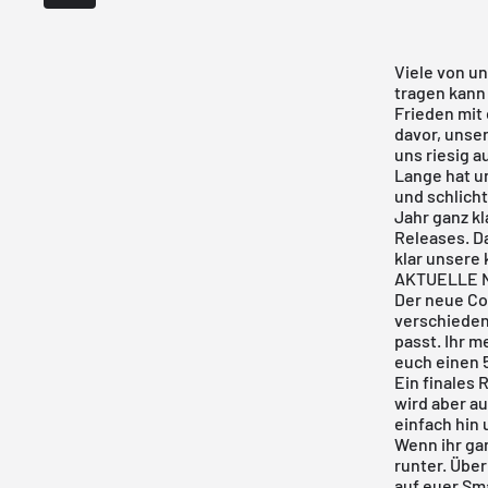
Viele von u
tragen kann
Frieden mit
davor, unse
uns riesig 
Lange hat un
und schlich
Jahr ganz k
Releases
. D
klar unsere 
AKTUELLE 
Der neue Col
verschiedene
passt. Ihr 
euch einen
Ein finales
wird aber au
einfach hin
Wenn ihr gar
runter
. Übe
auf euer Sm