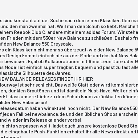
ns sind konstant auf der Suche nach dem einen Klassiker. Den m
 und den man zweimal hat. Weil man den Schuh so liebt. Manche 
 einem
Reebok Club C
, andere mit einem
adidas Forum
. Wir steh
ren Frieden mit dem 550er
New Balance
zu schließen. Deshalb fr
auf den New Balance 550 Greyscale.
s ein Klassiker nicht mehr so überzeugt, wie der
New Balance 5
tes Design kommt einfach nie aus der Mode und das hat New Bal
lar bewiesen. Egal ob Kollaborationen mit
Aimé Leon Dore
oder
G
as Modell ist einfach super tragbar, bequem und passt zu fast al
klassische Silhouette des Jahres.
NEW BALANCE RELEASES FINDET IHR HIER
ourway ist sehr schlicht. Das weiße Glattleder wird kombiniert 
n, dunklen Grautönen und ist damit ein Must-Have. Weil er einf
merkt, dass unsere Liebe zu dem Schuh kaum zurückhalten können
550er New Balance
an!
 Releasedatum haben wir aktuell noch nicht. Der New Balance 550
f jeden Fall bei
newbalance.de
und den üblichen Shops erschein
 und wieder im
Releasekalender
vorbei.
 nichts verpassen wollt, ladet euch
unsere kostenlose Dead Sto
r die eingebaute Push-Funktion erhaltet ihr alle News direkt und
artphone!