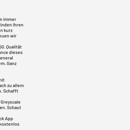
an immer
finden ihren
en kurz
euen wir
50
. Qualität
ance dieses
eneral
lem. Ganz
mit
ach zu allem
. Schafft
 Greyscale
en. Schaut
ck App
 kostenlos