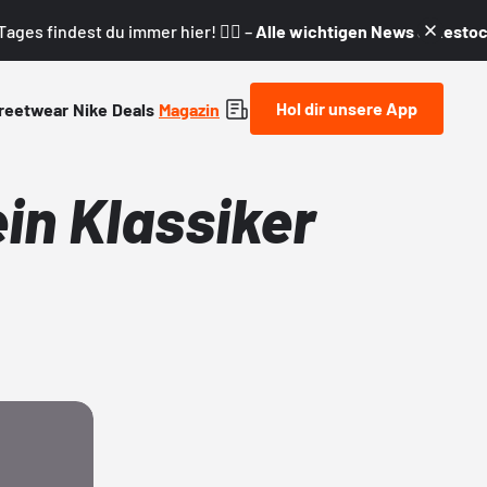
ages findest du immer hier! 👇🏼 –
Alle wichtigen News & Restock
Hol dir unsere App
reetwear
Nike
Deals
Magazin
in Klassiker