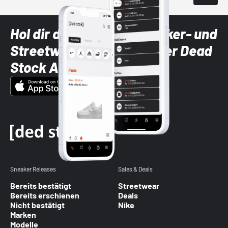
Hol dir die neuesten Sneaker- und
Streetwear-Brands mit der Dead
Stock App
Sneaker Releases
Sales & Deals
Bereits bestätigt
Streetwear
Bereits erschienen
Deals
Nicht bestätigt
Nike
Marken
Modelle