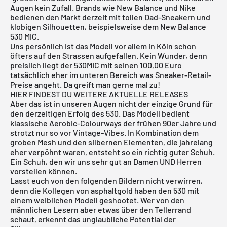
Augen kein Zufall. Brands wie New Balance und Nike
bedienen den Markt derzeit mit tollen Dad-Sneakern und
klobigen Silhouetten, beispielsweise dem New Balance
530 MIC.
Uns persönlich ist
das Modell
vor allem in Köln schon
öfters auf den Strassen aufgefallen. Kein Wunder, denn
preislich liegt der 530MIC mit seinen 100,00 Euro
tatsächlich eher im unteren Bereich was Sneaker-Retail-
Preise angeht. Da greift man gerne mal zu!
HIER FINDEST DU WEITERE AKTUELLE RELEASES
Aber das ist in unseren Augen nicht der einzige Grund für
den derzeitigen Erfolg des 530. Das Modell bedient
klassische Aerobic-Colourways der frühen 90er Jahre und
strotzt nur so vor Vintage-Vibes. In Kombination dem
groben Mesh und den silbernen Elementen, die jahrelang
eher verpöhnt waren, entsteht so ein richtig guter Schuh.
Ein Schuh, den wir uns sehr gut an Damen UND Herren
vorstellen können.
Lasst euch von den folgenden Bildern nicht verwirren,
denn die Kollegen von
asphaltgold
haben den 530 mit
einem weiblichen Modell geshootet. Wer von den
männlichen Lesern aber etwas über den Tellerrand
schaut, erkennt das unglaubliche Potential der