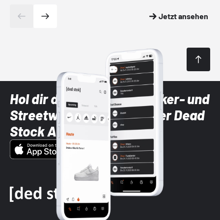
Jetzt ansehen
Hol dir die neuesten Sneaker- und
Streetwear-Brands mit der Dead
Stock App