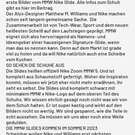
erste Bilder vom MMW Nike Slide. Alle Infos zum Schuh
gibt es hier im Beitrag.
Der Alyx-Designer Matthew M. Williams und Nike machen
schon seit langem gemeinsame Sache. Die
Zusammenarbeit ist von Tech-Wear, Sport und dem neuen
heißesten Scheiß auf den Laufstegen geprägt. MMW
eignet sich also hervorragend als Namens- und
Ideengeber einer hauseigenen Signature-Slide, wenn
man das so nennen kann. Denn auf dem Markt ist grade
viel zu holen und da will Nike natürlich auch eine Scheibe
vom Kuchen
SO SEHEN DIE SCHUHE AUS
Die Slides heißen offiziell Nike Zoom MMW 5. Und ist
komplett aus Schaumstoff gefertigt. Woher die Inspiraton
kommt, müssen wir jetzt eher nicht mehr erwähnen, ihr
seht es selbst. Die Slides sind komplett schwarz mit
minimalem MMW x Nike-Logo auf dem oberen Teil des
Schuhs. Wir wissen ehrlich gesagt noch nicht was wir von
dem Schuh halten. Er ist super kastig und wirkt auf den
Bildern nicht so wertig. Wir sind gespannt, wie die Teile in
echt aussehen. Da müssen wir uns aber noch eine Weile
gedulden.
DIE MMW SLIDES KOMMEN IM SOMMER 2023
Scheinbar wollen Nike und Williams erst nächsten