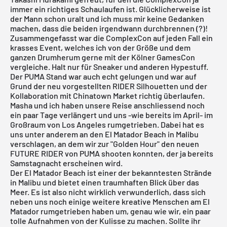
immer ein richtiges Schaulaufen ist. Glücklicherweise ist
der Mann schon uralt und ich muss mir keine Gedanken
machen, dass die beiden irgendwann durchbrennen (?)!
Zusammengefasst war die ComplexCon auf jeden Fall ein
krasses Event, welches ich von der Größe und dem
ganzen Drumherum gerne mit der Kölner GamesCon
vergleiche. Halt nur für Sneaker und anderen Hypestuff.
Der PUMA Stand war auch echt gelungen und war auf
Grund der neu vorgestellten RIDER Silhouetten und der
Kollaboration mit Chinatown Market richtig überlaufen.
Masha und ich haben unsere Reise anschliessend noch
ein paar Tage verlängert und uns -wie bereits im April- im
Großraum von Los Angeles rumgetrieben. Dabei hat es
uns unter anderem an den El Matador Beach in Malibu
verschlagen, an dem wir zur "Golden Hour" den neuen
FUTURE RIDER von PUMA shooten konnten, der ja bereits
Samstagnacht erscheinen wird.
Der
El Matador Beach
ist einer der bekanntesten Strände
in Malibu und bietet einen traumhaften Blick über das
Meer. Es ist also nicht wirklich verwunderlich, dass sich
neben uns noch einige weitere kreative Menschen am El
Matador rumgetrieben haben um, genau wie wir, ein paar
tolle Aufnahmen von der Kulisse zu machen. Sollte ihr