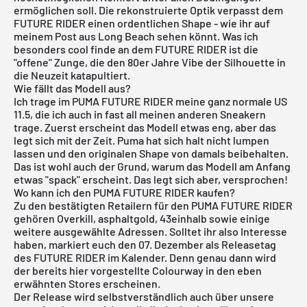
ermöglichen soll. Die rekonstruierte Optik verpasst dem
FUTURE RIDER einen ordentlichen Shape - wie ihr auf
meinem Post aus Long Beach sehen könnt. Was ich
besonders cool finde an dem FUTURE RIDER ist die
"offene" Zunge, die den 80er Jahre Vibe der Silhouette in
die Neuzeit katapultiert.
Wie fällt das Modell aus?
Ich trage im PUMA FUTURE RIDER meine ganz normale US
11.5, die ich auch in fast all meinen anderen Sneakern
trage. Zuerst erscheint das Modell etwas eng, aber das
legt sich mit der Zeit. Puma hat sich halt nicht lumpen
lassen und den originalen Shape von damals beibehalten.
Das ist wohl auch der Grund, warum das Modell am Anfang
etwas "spack" erscheint. Das legt sich aber, versprochen!
Wo kann ich den PUMA FUTURE RIDER kaufen?
Zu den bestätigten Retailern für den PUMA FUTURE RIDER
gehören Overkill, asphaltgold, 43einhalb sowie einige
weitere ausgewählte Adressen. Solltet ihr also Interesse
haben, markiert euch den 07. Dezember als
Releasetag
des FUTURE RIDER im Kalender. Denn genau dann wird
der bereits hier vorgestellte Colourway in den eben
erwähnten Stores erscheinen.
Der Release wird selbstverständlich auch über unsere