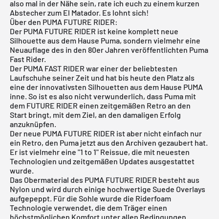
also mal in der Nähe sein, rate ich euch zu einem kurzen
Abstecher zum El Matador. Es lohnt sich!
Über den PUMA FUTURE RIDER:
Der
PUMA FUTURE RIDER
ist keine komplett neue
Silhouette aus dem Hause Puma, sondern vielmehr eine
Neuauflage des in den 80er Jahren veröffentlichten Puma
Fast Rider.
Der PUMA FAST RIDER war einer der beliebtesten
Laufschuhe seiner Zeit und hat bis heute den Platz als
eine der innovativsten Silhouetten aus dem Hause PUMA
inne. So ist es also nicht verwunderlich, dass Puma mit
dem FUTURE RIDER einen zeitgemäßen Retro an den
Start bringt, mit dem Ziel, an den damaligen Erfolg
anzuknüpfen.
Der neue PUMA FUTURE RIDER ist aber nicht einfach nur
ein Retro, den Puma jetzt aus den Archiven gezaubert hat.
Er ist vielmehr eine "1 to 1" Reissue, die mit neuesten
Technologien und zeitgemäßen Updates ausgestattet
wurde.
Das Obermaterial des PUMA FUTURE RIDER besteht aus
Nylon und wird durch einige hochwertige Suede Overlays
aufgepeppt. Für die Sohle wurde die Riderfoam
Technologie verwendet, die dem Träger einen
höchstmöglichen Komfort unter allen Bedingungen