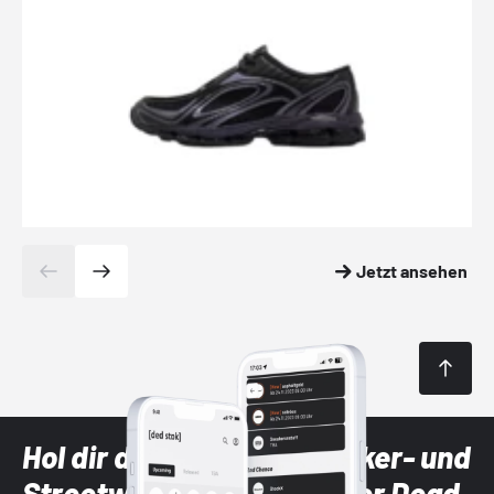
Jetzt ansehen
Hol dir die neuesten Sneaker- und
Streetwear-Brands mit der Dead