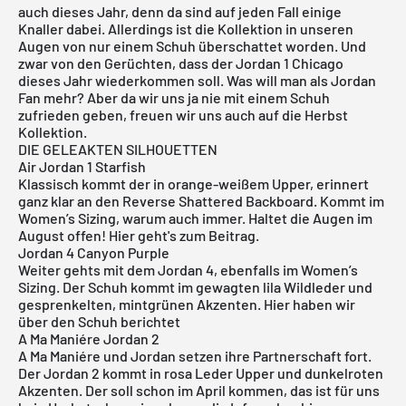
auch dieses Jahr, denn da sind auf jeden Fall einige
Knaller dabei. Allerdings ist die Kollektion in unseren
Augen von nur einem Schuh überschattet worden. Und
zwar von den Gerüchten, dass der Jordan 1 Chicago
dieses Jahr wiederkommen soll. Was will man als Jordan
Fan mehr? Aber da wir uns ja nie mit einem Schuh
zufrieden geben, freuen wir uns auch auf die Herbst
Kollektion.
DIE GELEAKTEN SILHOUETTEN
Air Jordan 1 Starfish
Klassisch kommt der in orange-weißem Upper, erinnert
ganz klar an den Reverse Shattered Backboard. Kommt im
Women’s Sizing, warum auch immer. Haltet die Augen im
August offen!
Hier
geht's zum Beitrag.
Jordan 4 Canyon Purple
Weiter gehts mit dem Jordan 4, ebenfalls im Women’s
Sizing. Der Schuh kommt im gewagten lila Wildleder und
gesprenkelten, mintgrünen Akzenten.
Hier
haben wir
über den Schuh berichtet
A Ma Maniére Jordan 2
A Ma Maniére und Jordan setzen ihre Partnerschaft fort.
Der Jordan 2 kommt in rosa Leder Upper und dunkelroten
Akzenten. Der soll schon im April kommen, das ist für uns