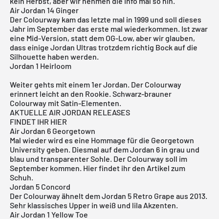
kein Herbst, aber wir nehmen die Info mal so hin.
Air Jordan 14 Ginger
Der Colourway kam das letzte mal in 1999 und soll dieses
Jahr im September das erste mal wiederkommen. Ist zwar
eine Mid-Version, statt dem OG-Low, aber wir glauben,
dass einige Jordan Ultras trotzdem richtig Bock auf die
Silhouette haben werden.
Jordan 1 Heirloom
Weiter gehts mit einem 1er Jordan. Der Colourway
erinnert leicht an den Rookie. Schwarz-brauner
Colourway mit Satin-Elementen.
AKTUELLE AIR JORDAN RELEASES
FINDET IHR HIER
Air Jordan 6 Georgetown
Mal wieder wird es eine Hommage für die Georgetown
University geben. Diesmal auf dem Jordan 6 in grau und
blau und transparenter Sohle. Der Colourway soll im
September kommen.
Hier
findet ihr den Artikel zum
Schuh.
Jordan 5 Concord
Der Colourway ähnelt dem Jordan 5 Retro Grape aus 2013.
Sehr klassisches Upper in weiß und lila Akzenten.
Air Jordan 1 Yellow Toe