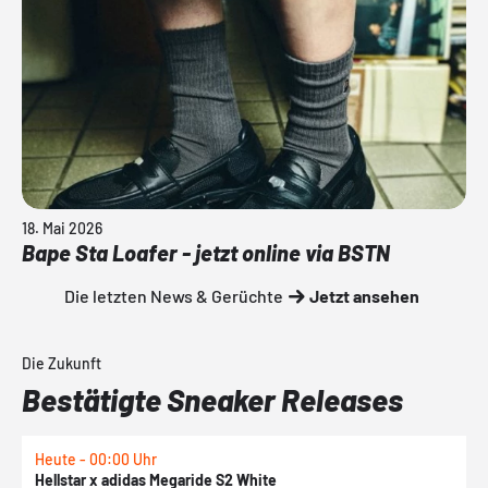
18. Mai 2026
Bape Sta Loafer - jetzt online via BSTN
Die letzten News & Gerüchte
Jetzt ansehen
Die Zukunft
Bestätigte Sneaker Releases
Heute - 00:00 Uhr
H
Hellstar x adidas Megaride S2 White
N