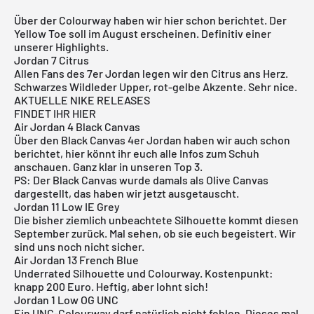
Über der Colourway haben wir
hier
schon berichtet. Der
Yellow Toe soll im August erscheinen. Definitiv einer
unserer Highlights.
Jordan 7 Citrus
Allen Fans des 7er Jordan legen wir den Citrus ans Herz.
Schwarzes Wildleder Upper, rot-gelbe Akzente. Sehr nice.
AKTUELLE NIKE RELEASES
FINDET IHR HIER
Air Jordan 4 Black Canvas
Über den
Black Canvas
4er Jordan haben wir auch schon
berichtet,
hier
könnt ihr euch alle Infos zum Schuh
anschauen. Ganz klar in unseren Top 3.
PS: Der Black Canvas wurde damals als
Olive Canvas
dargestellt, das haben wir jetzt ausgetauscht.
Jordan 11 Low IE Grey
Die bisher ziemlich unbeachtete Silhouette kommt diesen
September zurück. Mal sehen, ob sie euch begeistert. Wir
sind uns noch nicht sicher.
Air Jordan 13 French Blue
Underrated Silhouette und Colourway. Kostenpunkt:
knapp 200 Euro. Heftig, aber lohnt sich!
Jordan 1 Low OG UNC
Ein UNC-Colourway darf natürlich nicht fehlen. Dieses mal