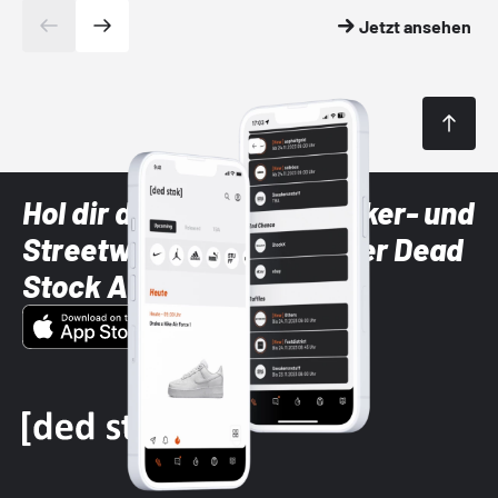
Jetzt ansehen
Hol dir die neuesten Sneaker- und
Streetwear-Brands mit der Dead
Stock App