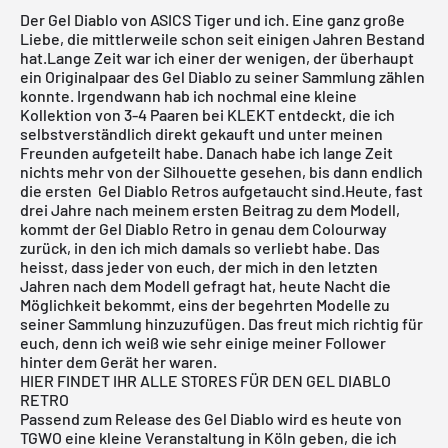
Der
Gel Diablo
von ASICS Tiger und ich. Eine ganz große
Liebe, die mittlerweile schon seit einigen Jahren Bestand
hat.Lange Zeit war ich einer der wenigen, der überhaupt
ein Originalpaar des
Gel Diablo
zu seiner Sammlung zählen
konnte. Irgendwann hab ich nochmal eine kleine
Kollektion von 3-4 Paaren bei
KLEKT
entdeckt, die ich
selbstverständlich direkt gekauft und unter meinen
Freunden aufgeteilt habe. Danach habe ich lange Zeit
nichts mehr von der Silhouette gesehen, bis dann endlich
die ersten Gel Diablo Retros aufgetaucht sind.Heute, fast
drei Jahre nach meinem
ersten Beitrag zu dem Modell
,
kommt der Gel Diablo Retro in genau dem Colourway
zurück, in den ich mich damals so verliebt habe. Das
heisst, dass jeder von euch, der mich in den letzten
Jahren nach dem Modell gefragt hat, heute Nacht die
Möglichkeit bekommt, eins der begehrten Modelle zu
seiner Sammlung hinzuzufügen. Das freut mich richtig für
euch, denn ich weiß wie sehr einige meiner Follower
hinter dem Gerät her waren.
HIER FINDET IHR ALLE STORES FÜR DEN GEL DIABLO
RETRO
Passend zum Release des Gel Diablo wird es heute von
TGWO
eine kleine Veranstaltung in Köln geben, die ich