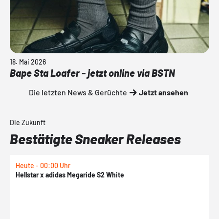
18. Mai 2026
Bape Sta Loafer - jetzt online via BSTN
Die letzten News & Gerüchte
Jetzt ansehen
Die Zukunft
Bestätigte Sneaker Releases
Heute - 00:00 Uhr
H
Hellstar x adidas Megaride S2 White
N