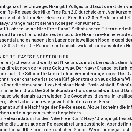
mt ganz ohne Umwege. Nike gibt Vollgas und lässt direkt den vi
om Re-Release des Nike Free Run 2.0 durchsickern. Vor kurzem
 ziemlich fetten Re-release der Free Run 2.0er Serie berichtet.
Navy/Orange macht seinen Kollegen Konkurrenz.
r 10 Jahren keine Nike Free Runs? Selbst unsere Eltern sind mit
 und tun es hier und da heute noch. Die Nike Free-Reihe wurde
sential und es haben sich Lager der jeweiligen Modelle gebildet.
h 2.0, 3.0 etc. Die Runner sind damals wirklich zum absoluten M
IKE RELEASES FINDEST DU HIER
ellen (
schwarz und weiß
) hat
Nike
uns zuerst überrascht, dann f
tzt direkt noch der vierte Colourway. Der Navy/Orange ist farblic
her laut. Die Silhouette kommt ohne Veränderungen aus: Das Ov
nt in der charakteristischen Käfigkonstruktion aus dickem Wil
ch über die atmungsaktive, hellblaue Mesh-Basis wickelt. Schnü
ls in hellem Grau. Die Sohlenkonstruktion, diesmal weiß, und D
uso wie damals auch wieder. Die Swooshes, diesmal in knallig
vergrößert, aber auch wie gewohnt hinten an der Ferse.
pannt auf die Nachfrage der Re-Releases. Aktuell scheint die In
chen und einige von euch zu begeistern.
les Releasedatum für den Nike Free Run 2 Navy/Orange gibt es ak
 sind die Jungs aus der Releaseabteilung zuständig. Aber definit
und für ca. 100 Euro in den üblichen Shops. Wenn ihr mega Lust 