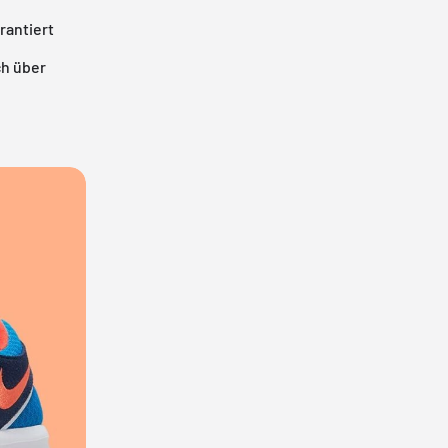
arantiert
ch über