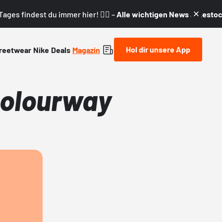
ages findest du immer hier! 👇🏼 –
Alle wichtigen News & Restock
Hol dir unsere App
reetwear
Nike
Deals
Magazin
 Colourway