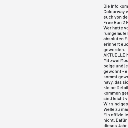
Die Info kom
Colourway v
euch von dem
Free Run 2 
Wer hatte vo
rumgelaufen
absoluten Es
erinnert euc
geworden.
AKTUELLE N
Mit zwei Mod
beige
und je
gewohnt - e
kommt gewoh
navy, das si
kleine Detai
kommen gena
sind leicht 
Wir sind ges
Welle zu ma
Ein offiziel
nicht. Dafür
dieses Jahr 