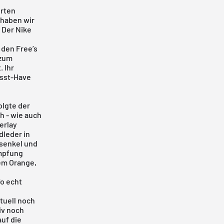
erten
 haben wir
 Der Nike
 den Free’s
 zum
 Ihr
usst-Have
olgte der
h - wie auch
erlay
dleder in
rsenkel und
ämpfung
em Orange,
fo echt
tuell noch
iv noch
auf die