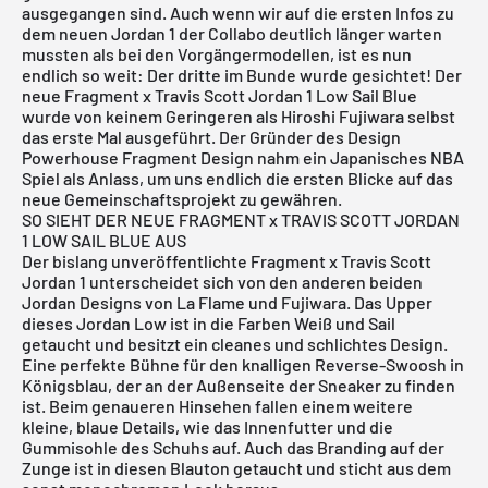
ausgegangen sind. Auch wenn wir auf die ersten Infos zu
dem neuen Jordan 1 der Collabo deutlich länger warten
mussten als bei den Vorgängermodellen, ist es nun
endlich so weit: Der dritte im Bunde wurde gesichtet! Der
neue Fragment x Travis Scott Jordan 1 Low Sail Blue
wurde von keinem Geringeren als Hiroshi Fujiwara selbst
das erste Mal ausgeführt. Der Gründer des Design
Powerhouse Fragment Design nahm ein Japanisches NBA
Spiel als Anlass, um uns endlich die ersten Blicke auf das
neue Gemeinschaftsprojekt zu gewähren.
SO SIEHT DER NEUE FRAGMENT x TRAVIS SCOTT JORDAN
1 LOW SAIL BLUE AUS
Der bislang unveröffentlichte Fragment x Travis Scott
Jordan 1 unterscheidet sich von den anderen beiden
Jordan Designs von La Flame und Fujiwara. Das Upper
dieses Jordan Low ist in die Farben Weiß und Sail
getaucht und besitzt ein cleanes und schlichtes Design.
Eine perfekte Bühne für den knalligen Reverse-Swoosh in
Königsblau, der an der Außenseite der Sneaker zu finden
ist. Beim genaueren Hinsehen fallen einem weitere
kleine, blaue Details, wie das Innenfutter und die
Gummisohle des Schuhs auf. Auch das Branding auf der
Zunge ist in diesen Blauton getaucht und sticht aus dem