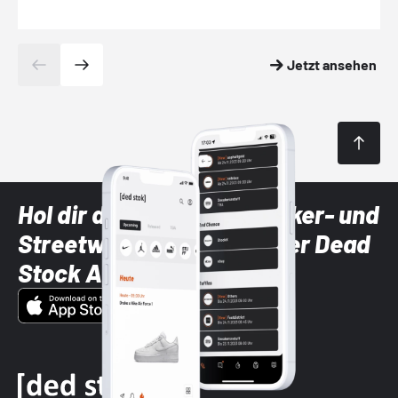
Jetzt ansehen
Hol dir die neuesten Sneaker- und
Streetwear-Brands mit der Dead
Stock App