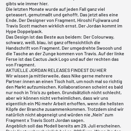
gibts wie immer hier.
Die letzten Monate wurde auf jeden Fall ganz viel
geteasert, gemutmaßt und gehofft. Das jetzt alles eine
Ende. Der Designer von Fragment, Hiroshi Fujiwara und
Travis Scott machen wirklich ernst.
Der Jordan
kommt im
Hype Doppelpack.
Das Design ist das Beste aus beidem: Der Colourway,
schwarz, weiß, blau, ist ganz offensichtlich die
Handschrift von
Fragment
. Der umgedrehte Swoosh und
die Tasche an der Zunge kommen von
Travis
. Auf der linke
Ferse ist das Cactus Jack Logo und auf der rechten das
von Fragment.
AKTUELLE JORDAN RELEASES FINDEST DU HIER
Wir wissen ja mittlerweile, dass
Nike
gerne mehrere
Partner:innen an einen Tisch holt, um noch mal so richtig
den Markt aufzumischen. Kollaborationen scheint es bald
nur noch in Trio’s zu geben. Grundsätzlich nicht schlecht,
aber wir können nicht verheimlichen, dass wir uns
eigentlich ein Mü mehr Arbeit erhoffen, wenn die hellsten
Köpfe der Branche zusammenkommen. Trotzdem sind wir
natürlich nicht abgeneigt und würden nie „Nein“ zum
Fragment x Travis Scott Jordan sagen.
Angeblich soll das Modell bereits am 29. Juli erscheinen.