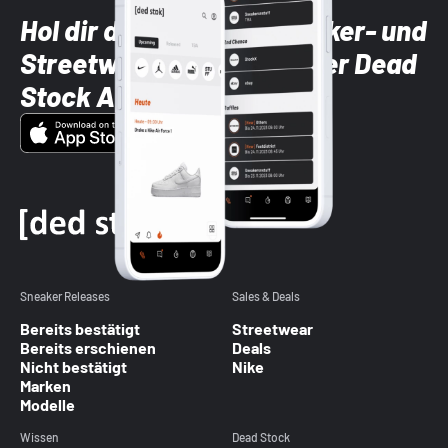
Hol dir die neuesten Sneaker- und
Streetwear-Brands mit der Dead
Stock App
Sneaker Releases
Sales & Deals
Bereits bestätigt
Streetwear
Bereits erschienen
Deals
Nicht bestätigt
Nike
Marken
Modelle
Wissen
Dead Stock