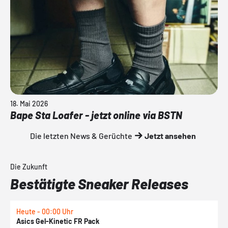
18. Mai 2026
Bape Sta Loafer - jetzt online via BSTN
Die letzten News & Gerüchte
Jetzt ansehen
Die Zukunft
Bestätigte Sneaker Releases
Heute - 00:00 Uhr
H
Asics Gel-Kinetic FR Pack
N