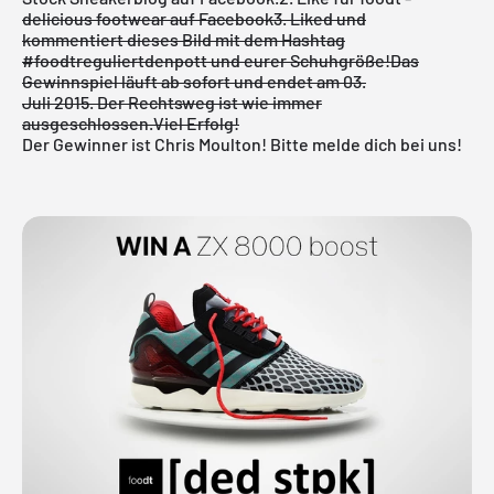
delicious footwear
auf Facebook
3. Liked und
kommentiert
dieses Bild
mit dem Hashtag
#foodtreguliertdenpott und eurer Schuhgröße!
Das
Gewinnspiel läuft ab sofort und endet am 03.
Juli 2015. Der Rechtsweg ist wie immer
ausgeschlossen.
Viel Erfolg!
Der Gewinner ist Chris Moulton! Bitte melde dich bei uns!