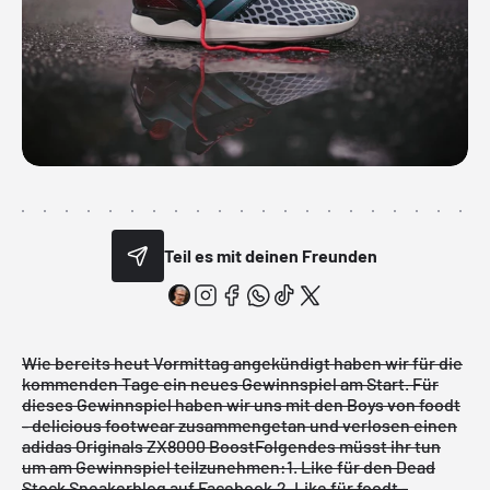
Teil es mit deinen Freunden
Wie bereits heut Vormittag angekündigt haben wir für die
kommenden Tage ein neues Gewinnspiel am Start. Für
dieses Gewinnspiel haben wir uns mit den Boys von
foodt
- delicious footwear
zusammengetan und verlosen einen
adidas Originals ZX8000 Boost
Folgendes müsst ihr tun
um am Gewinnspiel teilzunehmen:
1. Like für den
Dead
Stock Sneakerblog
auf Facebook.
2. Like für
foodt -