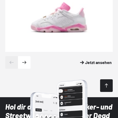
Jetzt ansehen
Hol dir die neuesten Sneaker- und
Streetwear-Brands mit der Dead