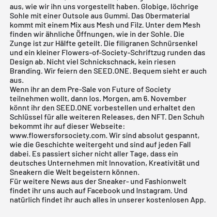
aus, wie wir ihn uns vorgestellt haben. Globige, löchrige
Sohle mit einer Outsole aus Gummi. Das Obermaterial
kommt mit einem Mix aus Mesh und Filz. Unter dem Mesh
finden wir ähnliche Öffnungen, wie in der Sohle. Die
Zunge ist zur Hälfte geteilt. Die filigranen Schnürsenkel
und ein kleiner Flowers-of-Society-Schriftzug runden das
Design ab. Nicht viel Schnickschnack, kein riesen
Branding. Wir feiern den SEED.ONE. Bequem sieht er auch
aus.
Wenn ihr an dem Pre-Sale von Future of Society
teilnehmen wollt, dann los. Morgen, am 6. November
könnt ihr den SEED.ONE vorbestellen und erhaltet den
Schlüssel für alle weiteren Releases, den NFT. Den Schuh
bekommt ihr auf dieser Webseite:
www.flowersforsociety.com
. Wir sind absolut gespannt,
wie die Geschichte weitergeht und sind auf jeden Fall
dabei. Es passiert sicher nicht aller Tage, dass ein
deutsches Unternehmen mit Innovation, Kreativität und
Sneakern die Welt begeistern können.
Für weitere News aus der Sneaker- und Fashionwelt
findet ihr uns auch auf Facebook und Instagram. Und
natürlich findet ihr auch alles in
unserer kostenlosen App
.