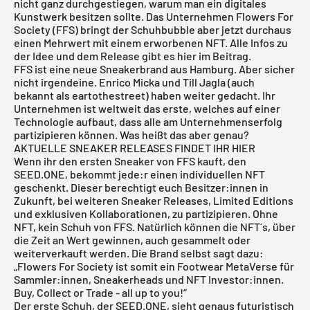
nicht ganz durchgestiegen, warum man ein digitales
Kunstwerk besitzen sollte. Das Unternehmen Flowers For
Society (FFS) bringt der Schuhbubble aber jetzt durchaus
einen Mehrwert mit einem erworbenen NFT. Alle Infos zu
der Idee und dem Release gibt es hier im Beitrag.
FFS
ist eine neue Sneakerbrand aus Hamburg. Aber sicher
nicht irgendeine. Enrico Micka und
Till Jagla
(auch
bekannt als
eartothestreet
) haben weiter gedacht. Ihr
Unternehmen ist weltweit das erste, welches auf einer
Technologie aufbaut, dass alle am Unternehmenserfolg
partizipieren können. Was heißt das aber genau?
AKTUELLE SNEAKER RELEASES FINDET IHR HIER
Wenn ihr den ersten Sneaker von FFS kauft, den
SEED.ONE, bekommt jede:r einen individuellen NFT
geschenkt. Dieser berechtigt euch Besitzer:innen in
Zukunft, bei weiteren Sneaker Releases, Limited Editions
und exklusiven Kollaborationen, zu partizipieren. Ohne
NFT, kein Schuh von FFS. Natürlich können die NFT´s, über
die Zeit an Wert gewinnen, auch gesammelt oder
weiterverkauft werden. Die Brand selbst sagt dazu:
„Flowers For Society ist somit ein Footwear MetaVerse für
Sammler:innen, Sneakerheads und NFT Investor:innen.
Buy, Collect or Trade - all up to you!“
Der erste Schuh, der SEED.ONE, sieht genaus futuristisch