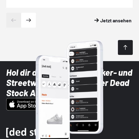
Jetzt ansehen
Hol dir die neuesten Sneaker- und
Streetwear-Brands mit der Dead
Stock App