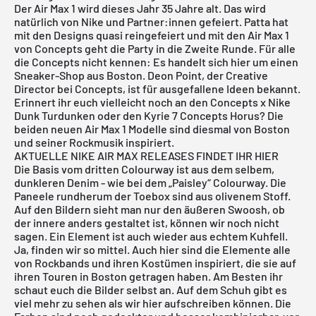
Der Air Max 1 wird dieses Jahr 35 Jahre alt. Das wird
natürlich von
Nike
und Partner:innen gefeiert.
Patta
hat
mit den Designs quasi reingefeiert und mit den Air Max 1
von Concepts geht die Party in die Zweite Runde. Für alle
die
Concepts
nicht kennen: Es handelt sich hier um einen
Sneaker-Shop aus Boston. Deon Point, der Creative
Director bei
Concepts
, ist für ausgefallene Ideen bekannt.
Erinnert ihr euch vielleicht noch an den
Concepts x Nike
Dunk Turdunken
oder den
Kyrie 7 Concepts Horus
? Die
beiden neuen
Air Max
1
Modelle sind diesmal von Boston
und seiner Rockmusik inspiriert.
AKTUELLE NIKE AIR MAX RELEASES FINDET IHR HIER
Die Basis vom dritten Colourway ist aus dem selbem,
dunkleren Denim - wie bei dem „Paisley“ Colourway. Die
Paneele rundherum der Toebox sind aus olivenem Stoff.
Auf den Bildern sieht man nur den äußeren Swoosh, ob
der innere anders gestaltet ist, können wir noch nicht
sagen. Ein Element ist auch wieder aus echtem Kuhfell.
Ja, finden wir so mittel. Auch hier sind die Elemente alle
von Rockbands und ihren Kostümen inspiriert, die sie auf
ihren Touren in Boston getragen haben. Am Besten ihr
schaut euch die Bilder selbst an. Auf dem Schuh gibt es
viel mehr zu sehen als wir hier aufschreiben können. Die