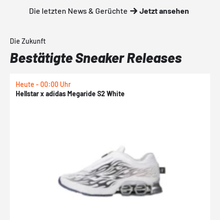
Die letzten News & Gerüchte
Jetzt ansehen
Die Zukunft
Bestätigte Sneaker Releases
Heute - 00:00 Uhr
H
Hellstar x adidas Megaride S2 White
N