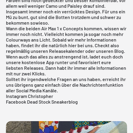
Farben sind noch gedeckter und besser kombinierbar, vor
allem weil weniger Camo und Paisley drauf sind.
Insgesamt immer noch ein verrücktes Design. Für uns ein
Mü zu bunt, gut sind die Botten trotzdem und schwer zu
bekommen sowieso.
Wann die beiden Air Max 1 x Concepts kommen, wissen wir
immer noch nicht. Vielleicht kommen ja sogar noch mehr
Colourways ans Licht. Sobald wir mehr Informationen
haben, findet ihr die natürlich hier bei uns. Checkt also
regelmäßig unseren
Releasekalender
oder unseren
Blog
.
Wenn auch das alles zu anstrengend ist, ladet euch doch
unsere
kostenlose App
runter und favorisiert eure
liebsten Releases. Dann habt ihr immer alle Informationen
mit nur zwei Klicks.
Solltet ihr irgendwelche Fragen an uns haben, erreicht ihr
uns übrigens ganz einfach über die Nachrichtenfunktion
aller Social Media Kanäle.
In
stagram Christopher
Facebook Dead Stock Sneakerblog