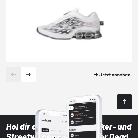
Jetzt ansehen
Hol dir die neuesten Sneaker- und
Streetwear-Brands mit der Dead