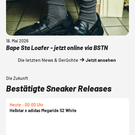
18. Mai 2026
Bape Sta Loafer - jetzt online via BSTN
Die letzten News & Gerüchte
Jetzt ansehen
Die Zukunft
Bestätigte Sneaker Releases
Heute - 00:00 Uhr
H
Hellstar x adidas Megaride S2 White
N