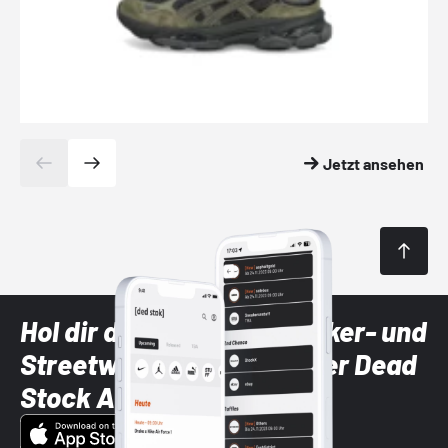
Jetzt ansehen
Hol dir die neuesten Sneaker- und
Streetwear-Brands mit der Dead
Stock App